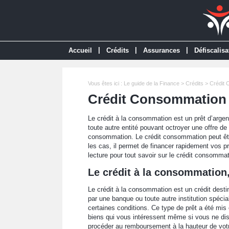
|
|
|
Accueil
Crédits
Assurances
Défiscalisa
Vous êtes ici :
Le guide de la Finance
>
Crédits
> Crédit
Crédit Consommation
Le crédit à la consommation est un prêt d’arg
toute autre entité pouvant octroyer une offre de 
consommation. Le crédit consommation peut être
les cas, il permet de financer rapidement vos p
lecture pour tout savoir sur le crédit consommat
Le crédit à la consommation,
Le crédit à la consommation est un crédit dest
par une banque ou toute autre institution spécia
certaines conditions. Ce type de prêt a été mi
biens qui vous intéressent même si vous ne di
procéder au remboursement à la hauteur de votr