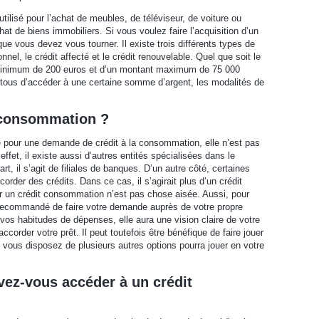
ilisé pour l’achat de meubles, de téléviseur, de voiture ou
at de biens immobiliers. Si vous voulez faire l’acquisition d’un
que vous devez vous tourner. Il existe trois différents types de
nnel, le crédit affecté et le crédit renouvelable. Quel que soit le
nt minimum de 200 euros et d’un montant maximum de 75 000
 tous d’accéder à une certaine somme d’argent, les modalités de
a consommation ?
ué pour une demande de crédit à la consommation, elle n’est pas
ffet, il existe aussi d’autres entités spécialisées dans le
t, il s’agit de filiales de banques. D’un autre côté, certaines
rder des crédits. Dans ce cas, il s’agirait plus d’un crédit
r un crédit consommation n’est pas chose aisée. Aussi, pour
t recommandé de faire votre demande auprès de votre propre
s habitudes de dépenses, elle aura une vision claire de votre
ccorder votre prêt. Il peut toutefois être bénéfique de faire jouer
 vous disposez de plusieurs autres options pourra jouer en votre
vez-vous accéder à un crédit