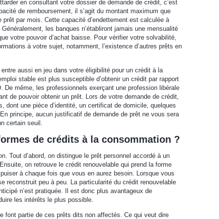
ttarder en consultant votre dossier de demande de crédit, c’est
pacité de remboursement, il s’agit du montant maximum que
prêt par mois. Cette capacité d’endettement est calculée à
 Généralement, les banques n’établiront jamais une mensualité
e votre pouvoir d’achat baisse. Pour vérifier votre solvabilité,
rmations à votre sujet, notamment, l’existence d’autres prêts en
 entre aussi en jeu dans votre éligibilité pour un crédit à la
loi stable est plus susceptible d’obtenir un crédit par rapport
D. De même, les professionnels exerçant une profession libérale
vant de pouvoir obtenir un prêt. Lors de votre demande de crédit,
dont une pièce d’identité, un certificat de domicile, quelques
 En principe, aucun justificatif de demande de prêt ne vous sera
 certain seuil.
 formes de crédits à la consommation ?
on. Tout d’abord, on distingue le prêt personnel accordé à un
 Ensuite, on retrouve le crédit renouvelable qui prend la forme
 puiser à chaque fois que vous en aurez besoin. Lorsque vous
e reconstruit peu à peu. La particularité du crédit renouvelable
icipé n’est pratiquée. Il est donc plus avantageux de
uire les intérêts le plus possible.
e font partie de ces prêts dits non affectés. Ce qui veut dire