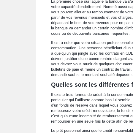
La première chose sur laquelle la banque va s’a
votre capacité d’endettement. Nommé aussi ca
vous pouvez allouer au remboursement de votre 
partir de vos revenus mensuels et vos charges.
dépassant le tiers de vos revenus pour ne pas qu
la banque va demander un certain nombre d’info
cours ou de découverts bancaires fréquentes.
Il est à noter que votre situation professionnelle
consommation. Une personne bénéficiant d’un emp
à quelqu’un qui jongle avec les contrats en CD
doivent justifier d’une bonne rentrée d’argent a
vous devrez vous munir de quelques documents, 
bulletins de paie et même un contrat de travail.
demandé sauf si le montant souhaité dépasse un
Quelles sont les différentes
Il existe trois formes de crédit à la consommati
particulier qui l’utilisera comme bon lui semble.
d’un fonds de réserve dans lequel vous pouvez
remboursez votre crédit renouvelable, le fonds s
c’est qu’aucune indemnité de remboursement ant
rembourser en une seule fois la dette afin de réd
Le prêt personnel ainsi que le crédit renouvelabl