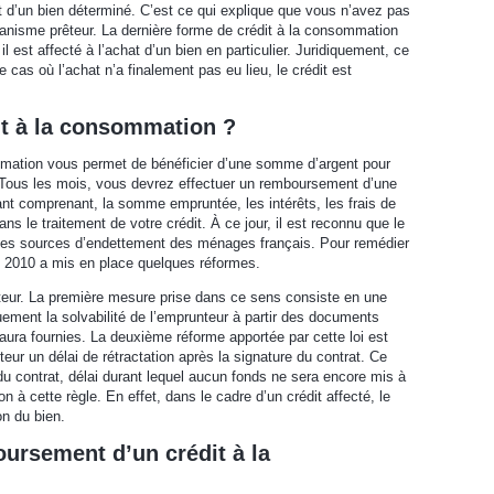
at d’un bien déterminé. C’est ce qui explique que vous n’avez pas
organisme prêteur. La dernière forme de crédit à la consommation
l est affecté à l’achat d’un bien en particulier. Juridiquement, ce
e cas où l’achat n’a finalement pas eu lieu, le crédit est
t à la consommation ?
mmation vous permet de bénéficier d’une somme d’argent pour
 Tous les mois, vous devrez effectuer un remboursement d’une
ant comprenant, la somme empruntée, les intérêts, les frais de
ns le traitement de votre crédit. À ce jour, il est reconnu que le
ales sources d’endettement des ménages français. Pour remédier
let 2010 a mis en place quelques réformes.
teur. La première mesure prise dans ce sens consiste en une
quement la solvabilité de l’emprunteur à partir des documents
i aura fournies. La deuxième réforme apportée par cette loi est
nteur un délai de rétractation après la signature du contrat. Ce
du contrat, délai durant lequel aucun fonds ne sera encore mis à
on à cette règle. En effet, dans le cadre d’un crédit affecté, le
on du bien.
ursement d’un crédit à la