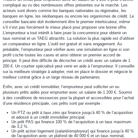
compliqué au vu des nombreuses offres présentes sur le marché. Les
acteurs sont divers comme les banques nationales ou régionales, les
banques en ligne, les néobanques ou encore les organismes de crédit. Le
conseiller bancaire doit évidemment être le premier interlocuteur, même
s’il n’est pas forcément le mieux placé pour proposer une bonne offre.
L'emprunteur a tout intérêt à faire jouer la concurrence pour obtenir un
taux nominal et un TAEG attractifs. La solution la plus rapide est d’utiliser
un comparateur en ligne. L’outil est gratuit et sans engagement. Au
préalable, l’emprunteur peut vérifier avec une simulation en ligne si son
profil coche toutes les cases et ainsi obtenir un premier accord de
principe. Il peut être difficile de décrocher un crédit avec un salaire de 1
200 €. Un courtier spécialisé peut venir en aide à l’emprunteur. Il conseille
sur la meilleure stratégie à adopter, met en place le dossier et négocie le
meilleur contrat grâce à un large réseau de partenaires.
Enfin, avec un crédit immobilier, l’emprunteur peut solliciter un ou
plusieurs prêts aidés pour emprunter avec un salaire de 1 200 €. Soumis
à des conditions de ressources pour la plupart et accessibles pour l’achat
d’une résidence principale, ces prêts sont par exemple :
Un PTZ ou prêt à taux zéro qui finance jusqu’à 40 % de l’acquisition
et adossé à un crédit immobilier principal.
Un prêt PAS qui finance 100 % de l’acquisition à un taux maximum
de 3,2 %.
Un prêt action logement (salarié/employeur) qui finance jusqu’à 40 %
de l'acquisition avec un plafond de 40 000 € et un taux nominal,