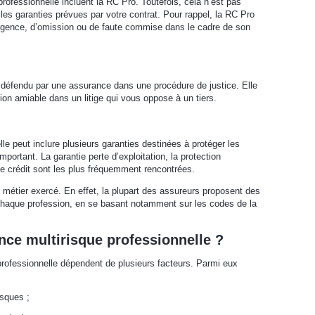
ofessionnelle incluent la RC Pro. Toutefois, cela n’est pas
les garanties prévues par votre contrat. Pour rappel, la RC Pro
gligence, d’omission ou de faute commise dans le cadre de son
t défendu par une assurance dans une procédure de justice. Elle
ion amiable dans un litige qui vous oppose à un tiers.
le peut inclure plusieurs garanties destinées à protéger les
mportant. La garantie perte d’exploitation, la protection
 de crédit sont les plus fréquemment rencontrées.
u métier exercé. En effet, la plupart des assureurs proposent des
 chaque profession, en se basant notamment sur les codes de la
nce multirisque professionnelle ?
 professionnelle dépendent de plusieurs facteurs. Parmi eux
isques ;