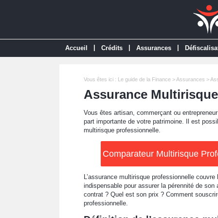
|
|
|
Accueil
Crédits
Assurances
Défiscalisa
Vous êtes ici :
Le guide de la Finance
>
Assurances
>
Ass
Assurance Multirisque
Vous êtes artisan, commerçant ou entrepreneur 
part importante de votre patrimoine. Il est pos
multirisque professionnelle.
Comparateur Multirisque Profe
L’assurance multirisque professionnelle couvre l
indispensable pour assurer la pérennité de son a
contrat ? Quel est son prix ? Comment souscrire 
professionnelle.