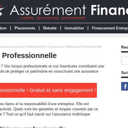
|
|
|
|
tion
Placements
Retraite
Immobilier
Financement Entrep
urances pour les Professionnels
> Assurance Multirisque Professionnelle
Re
 Professionnelle
? Vos locaux professionnels et vos fournitures constituent une
sible de protéger ce patrimoine en souscrivant une assurance
Sui
ssionnelle ! Gratuit et sans engagement !
es biens et la responsabilité d’une entreprise. Elle est
ctivité. Quels sont les garanties et risques couverts par ce
? Tout ce qu’il faut savoir sur l’assurance multirisque