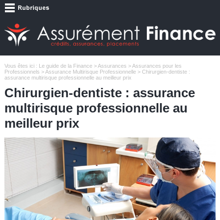
Vous êtes ici :
Le guide de la Finance
>
Assurances
>
Assurances pour les
Professionnels
>
Assurance Multirisque Professionnelle
> Chirurgien-dentiste :
assurance multirisque professionnelle au meilleur prix
Chirurgien-dentiste : assurance
multirisque professionnelle au
meilleur prix