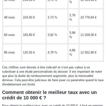
%
3,79
48 mois
224,50 €
3,73 %
10 779,84 €
%
3,99
60 mois
183,80 €
3,92 %
11 028,00 €
%
4,89
96 mois
125,55 €
4,78 %
12 052,80 €
%
Ces chiffres sont donnés à titre indicatif et n’ont pas valeur à se
substituer à une étude personnalisée du dossier. Il est important de noter
que plus la durée de remboursement augmente, plus la mensualité
diminue. Cela peut-être judicieux de faire jouer ce paramètre quand le taux
d'endettement est limité.
Comment obtenir le meilleur taux avec un
crédit de 10 000 € ?
Pour obtenir le meilleur taux avec un crédit de 10 000 €, il faut en premier