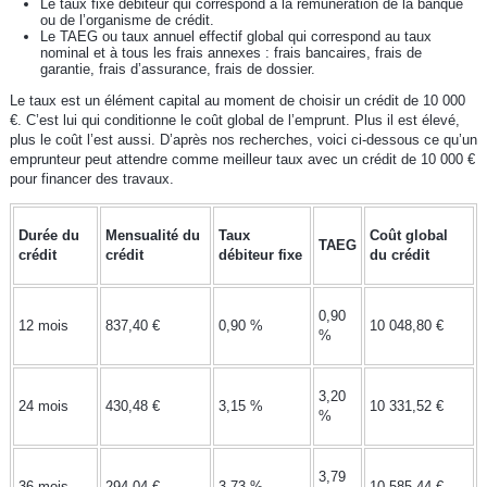
Le taux fixe débiteur qui correspond à la rémunération de la banque
ou de l’organisme de crédit.
Le TAEG ou taux annuel effectif global qui correspond au taux
nominal et à tous les frais annexes : frais bancaires, frais de
garantie, frais d’assurance, frais de dossier.
Le taux est un élément capital au moment de choisir un crédit de 10 000
€. C’est lui qui conditionne le coût global de l’emprunt. Plus il est élevé,
plus le coût l’est aussi. D’après nos recherches, voici ci-dessous ce qu’un
emprunteur peut attendre comme meilleur taux avec un crédit de 10 000 €
pour financer des travaux.
Durée du
Mensualité du
Taux
Coût global
TAEG
crédit
crédit
débiteur fixe
du crédit
0,90
12 mois
837,40 €
0,90 %
10 048,80 €
%
3,20
24 mois
430,48 €
3,15 %
10 331,52 €
%
3,79
36 mois
294,04 €
3,73 %
10 585,44 €