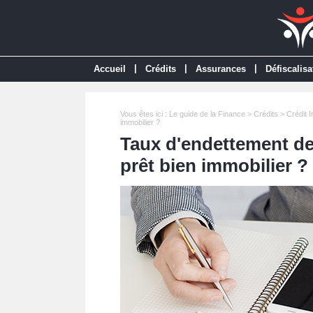
|
|
|
Accueil
Crédits
Assurances
Défiscalisa
Vous êtes ici :
Le guide de la Finance
>
Crédits
>
Crédit 
immobilier ?
Taux d'endettement de
prêt bien immobilier ?