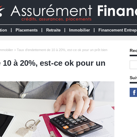
|
|
|
|
tion
Placements
Retraite
Immobilier
Financement Entrep
Immobilier
> Taux d'endettement de 10 à 20%, est-ce ok pour un prêt bien
Re
 10 à 20%, est-ce ok pour un
Sui