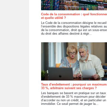
Code de la consommation : quel fonctionn
et quelle utilité ?
Le Code de la consommation désigne le recueil
l’ensemble des dispositions légales relatives au
de la consommation, droit qui est un sous-ens
du droit des affaires destiné à régir...
Taux d'endettement : pourquoi un maximum
33 %, arbitraire suivant ses charges ?
Les banques se basent en pratique sur un taux
d’endettement de 33 % maximum pour décider
d’accorder ou non un crédit, et en particulier un 
immobilier. Ce seuil permet de jauger la...