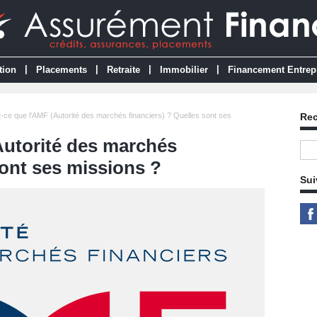
|
|
|
|
tion
Placements
Retraite
Immobilier
Financement Entrep
-ce que l'AMF (Autorité des marchés financiers) ? Quelles sont ses
Re
Autorité des marchés
sont ses missions ?
Sui