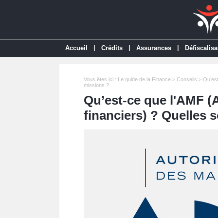
|
|
|
Accueil
Crédits
Assurances
Défiscalisa
Vous êtes ici :
Le guide de la Finance
>
Conseils
> Qu’est
missions ?
Qu’est-ce que l'AMF (
financiers) ? Quelles 