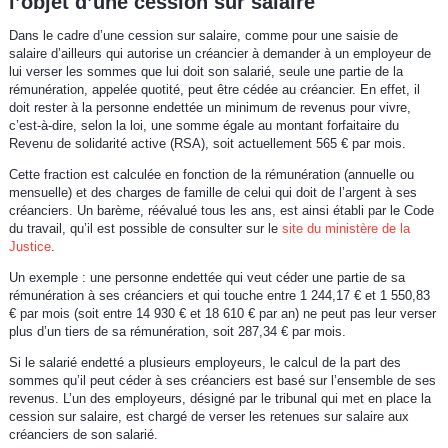
l’objet d’une cession sur salaire
Dans le cadre d’une cession sur salaire, comme pour une saisie de
salaire d’ailleurs qui autorise un créancier à demander à un employeur de
lui verser les sommes que lui doit son salarié, seule une partie de la
rémunération, appelée quotité, peut être cédée au créancier. En effet, il
doit rester à la personne endettée un minimum de revenus pour vivre,
c’est-à-dire, selon la loi, une somme égale au montant forfaitaire du
Revenu de solidarité active (RSA), soit actuellement 565 € par mois.
Cette fraction est calculée en fonction de la rémunération (annuelle ou
mensuelle) et des charges de famille de celui qui doit de l’argent à ses
créanciers. Un barème, réévalué tous les ans, est ainsi établi par le Code
du travail, qu’il est possible de consulter sur le
site du ministère de la
Justice
.
Un exemple : une personne endettée qui veut céder une partie de sa
rémunération à ses créanciers et qui touche entre 1 244,17 € et 1 550,83
€ par mois (soit entre 14 930 € et 18 610 € par an) ne peut pas leur verser
plus d’un tiers de sa rémunération, soit 287,34 € par mois.
Si le salarié endetté a plusieurs employeurs, le calcul de la part des
sommes qu’il peut céder à ses créanciers est basé sur l’ensemble de ses
revenus. L’un des employeurs, désigné par le tribunal qui met en place la
cession sur salaire, est chargé de verser les retenues sur salaire aux
créanciers de son salarié.