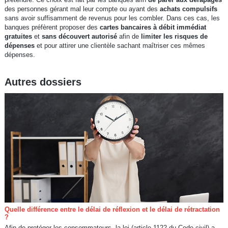
des personnes gérant mal leur compte ou ayant des
achats compulsifs
sans avoir suffisamment de revenus pour les combler. Dans ces cas, les
banques préfèrent proposer des
cartes bancaires à débit immédiat
gratuites
et
sans découvert autorisé
afin de
limiter les risques de
dépenses
et pour attirer une clientèle sachant maîtriser ces mêmes
dépenses.
Autres dossiers
Quelle différence entre le délai de réflexion et le délai de rétractation
?
Afin de protéger les consommateurs, la loi (article 1122 du Code civil) a