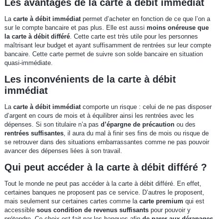
Les avantages de la carte à débit immédiat
La
carte à débit immédiat
permet d’acheter en fonction de ce que l’on a
sur le compte bancaire et pas plus. Elle est aussi
moins onéreuse que
la carte à débit différé
. Cette carte est très utile pour les personnes
maîtrisant leur budget et ayant suffisamment de rentrées sur leur compte
bancaire. Cette carte permet de suivre son solde bancaire en situation
quasi-immédiate.
Les inconvénients de la carte à débit
immédiat
La
carte à débit immédiat
comporte un risque : celui de ne pas disposer
d’argent en cours de mois et à équilibrer ainsi les rentrées avec les
dépenses. Si son titulaire n’a pas
d’épargne de précaution
ou des
rentrées suffisantes
, il aura du mal à finir ses fins de mois ou risque de
se retrouver dans des situations embarrassantes comme ne pas pouvoir
avancer des dépenses liées à son travail.
Qui peut accéder à la carte à débit différé ?
Tout le monde ne peut pas accéder à la carte à débit différé. En effet,
certaines banques ne proposent pas ce service. D’autres le proposent,
mais seulement sur certaines cartes comme la
carte premium
qui est
accessible
sous condition de revenus suffisants
pour pouvoir y
prétendre. Ce choix est fait par les banques afin
de parer aux dérapages