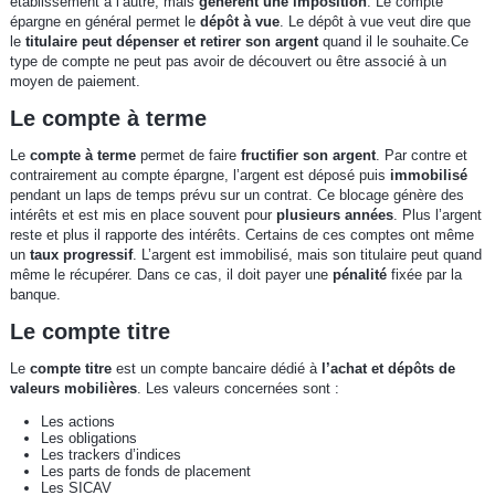
établissement à l’autre, mais
génèrent une imposition
. Le compte
épargne en général permet le
dépôt à vue
. Le dépôt à vue veut dire que
le
titulaire peut dépenser et retirer son argent
quand il le souhaite.Ce
type de compte ne peut pas avoir de découvert ou être associé à un
moyen de paiement.
Le compte à terme
Le
compte à terme
permet de faire
fructifier son argent
. Par contre et
contrairement au compte épargne, l’argent est déposé puis
immobilisé
pendant un laps de temps prévu sur un contrat. Ce blocage génère des
intérêts et est mis en place souvent pour
plusieurs années
. Plus l’argent
reste et plus il rapporte des intérêts. Certains de ces comptes ont même
un
taux progressif
. L’argent est immobilisé, mais son titulaire peut quand
même le récupérer. Dans ce cas, il doit payer une
pénalité
fixée par la
banque.
Le compte titre
Le
compte titre
est un compte bancaire dédié à
l’achat et dépôts de
valeurs mobilières
. Les valeurs concernées sont :
Les actions
Les obligations
Les trackers d’indices
Les parts de fonds de placement
Les SICAV