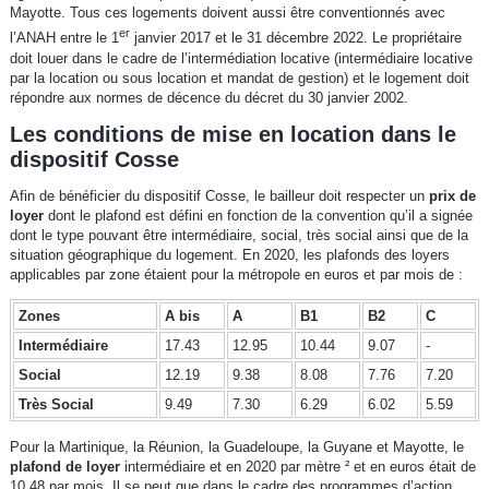
Mayotte. Tous ces logements doivent aussi être conventionnés avec
er
l’ANAH entre le 1
janvier 2017 et le 31 décembre 2022. Le propriétaire
doit louer dans le cadre de l’intermédiation locative (intermédiaire locative
par la location ou sous location et mandat de gestion) et le logement doit
répondre aux normes de décence du décret du 30 janvier 2002.
Les conditions de mise en location dans le
dispositif Cosse
Afin de bénéficier du dispositif Cosse, le bailleur doit respecter un
prix de
loyer
dont le plafond est défini en fonction de la convention qu’il a signée
dont le type pouvant être intermédiaire, social, très social ainsi que de la
situation géographique du logement. En 2020, les plafonds des loyers
applicables par zone étaient pour la métropole en euros et par mois de :
Zones
A bis
A
B1
B2
C
Intermédiaire
17.43
12.95
10.44
9.07
-
Social
12.19
9.38
8.08
7.76
7.20
Très Social
9.49
7.30
6.29
6.02
5.59
Pour la Martinique, la Réunion, la Guadeloupe, la Guyane et Mayotte, le
plafond de loyer
intermédiaire et en 2020 par mètre ² et en euros était de
10.48 par mois. Il se peut que dans le cadre des programmes d’action