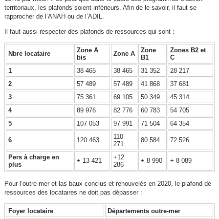
territoriaux, les plafonds soient inférieurs. Afin de le savoir, il faut se
rapprocher de l’ANAH ou de l’ADIL.
Il faut aussi respecter des plafonds de ressources qui sont :
Zone A
Zone
Zones B2 et
Nbre locataire
Zone A
bis
B1
C
1
38 465
38 465
31 352
28 217
2
57 489
57 489
41 868
37 681
3
75 361
69 105
50 349
45 314
4
89 976
82 776
60 783
54 705
5
107 053
97 991
71 504
64 354
110
6
120 463
80 584
72 526
271
Pers à charge en
+12
+ 13 421
+ 8 990
+ 8 089
plus
286
Pour l’outre-mer et las baux conclus et renouvelés en 2020, le plafond de
ressources des locataires ne doit pas dépasser :
Foyer locataire
Départements outre-mer