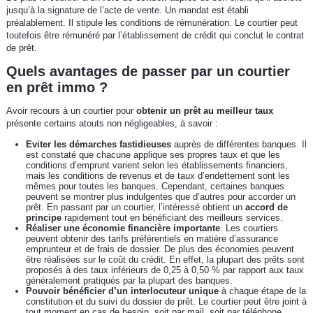
jusqu’à la signature de l’acte de vente. Un mandat est établi
préalablement. Il stipule les conditions de rémunération. Le courtier peut
toutefois être rémunéré par l’établissement de crédit qui conclut le contrat
de prêt.
Quels avantages de passer par un courtier
en prêt immo ?
Avoir recours à un courtier pour
obtenir un prêt au meilleur taux
présente certains atouts non négligeables, à savoir :
Eviter les démarches fastidieuses
auprès de différentes banques. Il
est constaté que chacune applique ses propres taux et que les
conditions d’emprunt varient selon les établissements financiers,
mais les conditions de revenus et de taux d’endettement sont les
mêmes pour toutes les banques. Cependant, certaines banques
peuvent se montrer plus indulgentes que d’autres pour accorder un
prêt. En passant par un courtier, l’intéressé obtient un
accord de
principe
rapidement tout en bénéficiant des meilleurs services.
Réaliser une économie financière importante
. Les courtiers
peuvent obtenir des tarifs préférentiels en matière d’assurance
emprunteur et de frais de dossier. De plus des économies peuvent
être réalisées sur le coût du crédit. En effet, la plupart des prêts sont
proposés à des taux inférieurs de 0,25 à 0,50 % par rapport aux taux
généralement pratiqués par la plupart des banques.
Pouvoir bénéficier d’un interlocuteur unique
à chaque étape de la
constitution et du suivi du dossier de prêt. Le courtier peut être joint à
tout moment en cas de besoin, soit par mail, soit par téléphone.