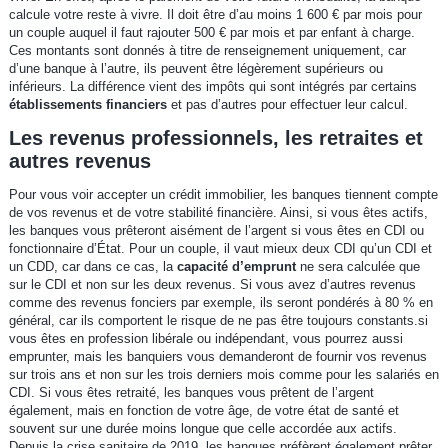
calcule votre reste à vivre. Il doit être d’au moins 1 600 € par mois pour
un couple auquel il faut rajouter 500 € par mois et par enfant à charge.
Ces montants sont donnés à titre de renseignement uniquement, car
d’une banque à l’autre, ils peuvent être légèrement supérieurs ou
inférieurs. La différence vient des impôts qui sont intégrés par certains
établissements financiers
et pas d’autres pour effectuer leur calcul.
Les revenus professionnels, les retraites et
autres revenus
Pour vous voir accepter un crédit immobilier, les banques tiennent compte
de vos revenus et de votre stabilité financière. Ainsi, si vous êtes actifs,
les banques vous prêteront aisément de l’argent si vous êtes en CDI ou
fonctionnaire d’État. Pour un couple, il vaut mieux deux CDI qu’un CDI et
un CDD, car dans ce cas, la
capacité d’emprunt
ne sera calculée que
sur le CDI et non sur les deux revenus. Si vous avez d’autres revenus
comme des revenus fonciers par exemple, ils seront pondérés à 80 % en
général, car ils comportent le risque de ne pas être toujours constants.si
vous êtes en profession libérale ou indépendant, vous pourrez aussi
emprunter, mais les banquiers vous demanderont de fournir vos revenus
sur trois ans et non sur les trois derniers mois comme pour les salariés en
CDI. Si vous êtes retraité, les banques vous prêtent de l’argent
également, mais en fonction de votre âge, de votre état de santé et
souvent sur une durée moins longue que celle accordée aux actifs.
Depuis la crise sanitaire de 2019, les banques préfèrent également prêter