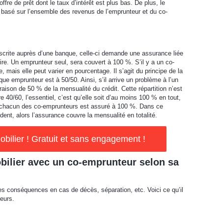
fre de prêt dont le taux d’intérêt est plus bas. De plus, le
st basé sur l’ensemble des revenus de l’emprunteur et du co-
crite auprès d’une banque, celle-ci demande une assurance liée
ire. Un emprunteur seul, sera couvert à 100 %. S’il y a un co-
, mais elle peut varier en pourcentage. Il s’agit du principe de la
aque emprunteur est à 50/50. Ainsi, s’il arrive un problème à l’un
aison de 50 % de la mensualité du crédit. Cette répartition n’est
e 40/60, l’essentiel, c’est qu’elle soit d’au moins 100 % en tout,
si chacun des co-emprunteurs est assuré à 100 %. Dans ce
ent, alors l’assurance couvre la mensualité en totalité.
ilier ! Gratuit et sans engagement !
bilier avec un co-emprunteur selon sa
nes conséquences en cas de décès, séparation, etc. Voici ce qu’il
teurs.