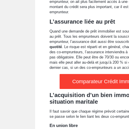
emprunteur, on ait plus facilement accès à une of
montant du crédit sera plus important, car il e
emprunteur.
L’assurance liée au prêt
Quand une demande de prêt immobilier est sous
au prêt. Tous les emprunteurs doivent la souscr
emprunteur, l’assurance doit aussi être souscrite
quotité
. Le risque est réparti et en général, ch
des co-emprunteurs, l’assurance interviendra à r
pas obligatoire. Elle peut être de 70/30 ou encor
mais elle peut aller au-delà et jusqu’à 200 % 
dernier cas, si un des co-emprunteurs a un accid
Comparateur Crédit Immob
L’acquisition d’un bien immo
situation maritale
Il faut savoir que chaque régime prévoit certai
se passe selon le lien liant les deux co-emprun
En union libre