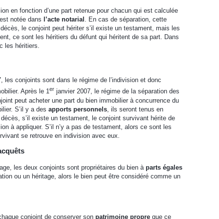
sion en fonction d’une part retenue pour chacun qui est calculée
n est notée dans
l’acte notarial
. En cas de séparation, cette
écès, le conjoint peut hériter s’il existe un testament, mais les
t, ce sont les héritiers du défunt qui héritent de sa part. Dans
 les héritiers.
, les conjoints sont dans le régime de l’indivision et donc
er
bilier. Après le 1
janvier 2007, le régime de la séparation des
njoint peut acheter une part du bien immobilier à concurrence du
lier. S’il y a des
apports personnels
, ils seront tenus en
écès, s’il existe un testament, le conjoint survivant hérite de
ion à appliquer. S’il n’y a pas de testament, alors ce sont les
survivant se retrouve en indivision avec eux.
acquêts
age, les deux conjoints sont propriétaires du bien à
parts égales
ation ou un héritage, alors le bien peut être considéré comme un
 chaque conjoint de conserver son
patrimoine propre
que ce