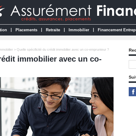
|
|
|
|
tion
Placements
Retraite
Immobilier
Financement Entrep
Immobilier
> Quelle spécificité du crédit immobilier avec un co-emprunteur ?
Re
rédit immobilier avec un co-
Sui