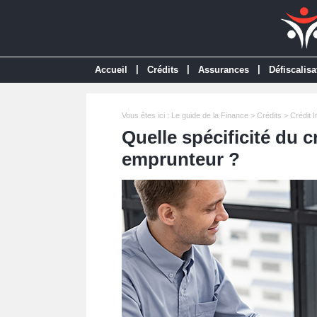
|
|
|
Accueil
Crédits
Assurances
Défiscalisa
Vous êtes ici :
Le guide de la Finance
>
Crédits
>
Crédit 
Quelle spécificité du c
emprunteur ?