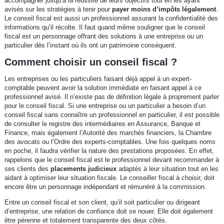
accompagner jusqu’à la réussite de leurs objectifs tout en les ayant
avisés sur les stratégies à tenir pour
payer moins d’impôts légalement
.
Le conseil fiscal est aussi un professionnel assurant la confidentialité des
informations qu’il récolte. Il faut quand même souligner que le conseil
fiscal est un personnage offrant des solutions à une entreprise ou un
particulier dès l’instant où ils ont un patrimoine conséquent.
Comment choisir un conseil fiscal ?
Les entreprises ou les particuliers faisant déjà appel à un expert-
comptable peuvent avoir la solution immédiate en faisant appel à ce
professionnel avisé. Il n’existe pas de définition légale à proprement parler
pour le conseil fiscal. Si une entreprise ou un particulier a besoin d’un
conseil fiscal sans connaître un professionnel en particulier, il est possible
de consulter le registre des intermédiaires en Assurance, Banque et
Finance, mais également l’Autorité des marchés financiers, la Chambre
des avocats ou l’Ordre des experts-comptables. Une fois quelques noms
en poche, il faudra vérifier la nature des prestations proposées. En effet,
rappelons que le conseil fiscal est le professionnel devant recommander à
ses clients des
placements judicieux
adaptés à leur situation tout en les
aidant à optimiser leur situation fiscale. Le conseiller fiscal à choisir, doit
encore être un personnage indépendant et rémunéré à la commission.
Entre un conseil fiscal et son client, qu’il soit particulier ou dirigeant
d’entreprise, une relation de confiance doit se nouer. Elle doit également
être pérenne et totalement transparente des deux côtés.