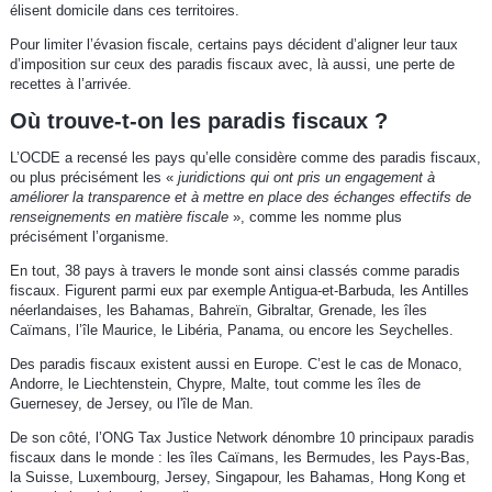
élisent domicile dans ces territoires.
Pour limiter l’évasion fiscale, certains pays décident d’aligner leur taux
d’imposition sur ceux des paradis fiscaux avec, là aussi, une perte de
recettes à l’arrivée.
Où trouve-t-on les paradis fiscaux ?
L’OCDE a recensé les pays qu’elle considère comme des paradis fiscaux,
ou plus précisément les «
juridictions qui ont pris un engagement à
améliorer la transparence et à mettre en place des échanges effectifs de
renseignements en matière fiscale
», comme les nomme plus
précisément l’organisme.
En tout, 38 pays à travers le monde sont ainsi classés comme paradis
fiscaux. Figurent parmi eux par exemple Antigua-et-Barbuda, les Antilles
néerlandaises, les Bahamas, Bahreïn, Gibraltar, Grenade, les îles
Caïmans, l’île Maurice, le Libéria, Panama, ou encore les Seychelles.
Des paradis fiscaux existent aussi en Europe. C’est le cas de Monaco,
Andorre, le Liechtenstein, Chypre, Malte, tout comme les îles de
Guernesey, de Jersey, ou l'île de Man.
De son côté, l’ONG Tax Justice Network dénombre 10 principaux paradis
fiscaux dans le monde : les îles Caïmans, les Bermudes, les Pays-Bas,
la Suisse, Luxembourg, Jersey, Singapour, les Bahamas, Hong Kong et