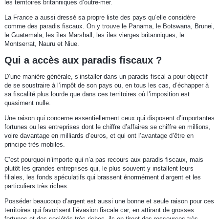
les territoires britanniques d’outre-mer.
La France a aussi dressé sa propre liste des pays qu’elle considère
comme des paradis fiscaux. On y trouve le Panama, le Botswana, Brunei,
le Guatemala, les îles Marshall, les îles vierges britanniques, le
Montserrat, Nauru et Niue.
Qui a accès aux paradis fiscaux ?
D’une manière générale, s’installer dans un paradis fiscal a pour objectif
de se soustraire à l’impôt de son pays ou, en tous les cas, d’échapper à
sa fiscalité plus lourde que dans ces territoires où l’imposition est
quasiment nulle.
Une raison qui concerne essentiellement ceux qui disposent d’importantes
fortunes ou les entreprises dont le chiffre d’affaires se chiffre en millions,
voire davantage en milliards d’euros, et qui ont l’avantage d’être en
principe très mobiles.
C’est pourquoi n’importe qui n’a pas recours aux paradis fiscaux, mais
plutôt les grandes entreprises qui, le plus souvent y installent leurs
filiales, les fonds spéculatifs qui brassent énormément d’argent et les
particuliers très riches.
Posséder beaucoup d’argent est aussi une bonne et seule raison pour ces
territoires qui favorisent l’évasion fiscale car, en attirant de grosses
fortunes et des sociétés très riches, ils en tirent des ressources très