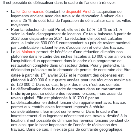
Il est possible de défiscaliser dans le cadre de l’ancien à rénover.
La
loi Denormandie
étendant le
dispositif Pinel
à l’acquisition de
logements anciens avec des travaux de rénovation à raison d’au
moins 25 % du coût total de l’opération de défiscaliser dans les villes
moyennes.
Pour la réduction d’impôt
Pinel
, elle est de 12 %, 18 % ou 21 %
selon la durée d’engagement de location. Ce taux baissera à partir de
2023 pour disparaître en 2024. La réduction d’impôt est calculée
dans la limite de 300 000 € correspondant au prix de revient maximal
par contribuable incluant le prix d’acquisition et celui des travaux.
La
loi Malraux
permet de bénéficier d’une réduction d’impôts non
plafonnée dans le cadre des niches fiscales à 10 000 € par an lors de
l’acquisition d’un appartement dans le cadre d’un programme de
restauration complète dans un secteur défini. Pour y prétendre, la
déclaration préalable ou la demande de permis de construire doit être
er
datée à partir du 1
janvier 2017 et le montant des dépenses est
plafonné à 400 000 € sur quatre années pour une réduction maximale
de 120 000 €. Dans ce cas, le prix des murs n’est pas compté.
La défiscalisation dans le cadre de travaux dans un
monument
historique
peut se déduire des revenus fonciers, mais aussi du
revenu global. Elle est plafonnée à 10 700 € par an.
La défiscalisation en déficit foncier d’un appartement avec travaux
permet aux contribuables fortement imposés à réduire
considérablement leur impôt sur le revenu. Dans le cadre d’un
investissement d’un logement nécessitant des travaux destiné à la
location, il est possible de diminuer les revenus fonciers pendant dix
ans ainsi que la base imposable de l’année de réalisation des
travaux. Dans ce cas, il n’existe pas de contrainte géographique.