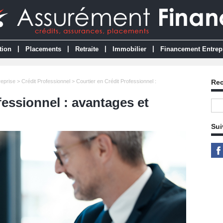
|
|
|
|
tion
Placements
Retraite
Immobilier
Financement Entrep
eprise
>
Crédit Professionnel
> Courtier en Crédit Professionnel :
Re
fessionnel : avantages et
Sui