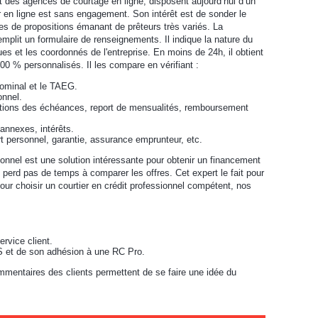
t des agences de courtage en ligne, disposent aujourd’hui d’un
ur en ligne est sans engagement. Son intérêt est de sonder le
s de propositions émanant de prêteurs très variés. La
emplit un formulaire de renseignements. Il indique la nature du
ues et les coordonnés de l'entreprise. En moins de 24h, il obtient
00 % personnalisés. Il les compare en vérifiant :
nominal et le TAEG.
onnel.
tions des échéances, report de mensualités, remboursement
 annexes, intérêts.
rt personnel, garantie, assurance emprunteur, etc.
ionnel est une solution intéressante pour obtenir un financement
 perd pas de temps à comparer les offres. Cet expert le fait pour
Pour choisir un courtier en crédit professionnel compétent, nos
ervice client.
S et de son adhésion à une RC Pro.
mmentaires des clients permettent de se faire une idée du