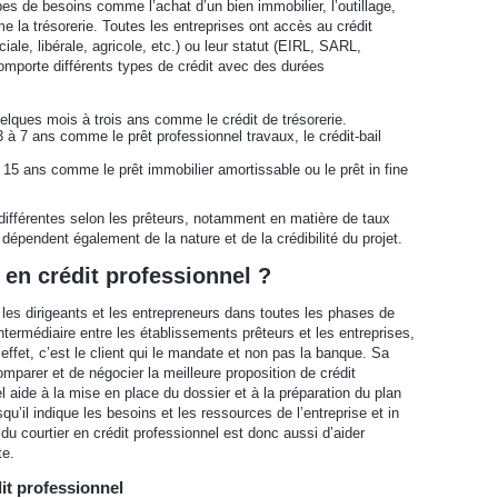
ypes de besoins comme l’achat d’un bien immobilier, l’outillage,
e la trésorerie. Toutes les entreprises ont accès au crédit
ale, libérale, agricole, etc.) ou leur statut (EIRL, SARL,
comporte différents types de crédit avec des durées
uelques mois à trois ans comme le crédit de trésorerie.
 à 7 ans comme le prêt professionnel travaux, le crédit-bail
 15 ans comme le prêt immobilier amortissable ou le prêt in fine
différentes selon les prêteurs, notamment en matière de taux
l dépendent également de la nature et de la crédibilité du projet.
r en crédit professionnel ?
les dirigeants et les entrepreneurs dans toutes les phases de
intermédiaire entre les établissements prêteurs et les entreprises,
 effet, c’est le client qui le mandate et non pas la banque. Sa
omparer et de négocier la meilleure proposition de crédit
el aide à la mise en place du dossier et à la préparation du plan
u’il indique les besoins et les ressources de l’entreprise et in
ôle du courtier en crédit professionnel est donc aussi d’aider
te.
dit professionnel