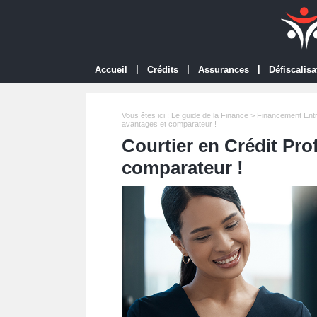
|
|
|
Accueil
Crédits
Assurances
Défiscalisa
Vous êtes ici :
Le guide de la Finance
>
Financement Entr
avantages et comparateur !
Courtier en Crédit Pro
comparateur !