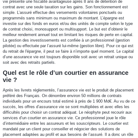
vie présente une fiscalité avantageuse après 8 ans de détention de
contrat avec une seule taxation sur les gains. Son fonctionnement est
simple. L’assuré effectue des versements volontaires ponctuels ou
programmés sans minimum ou maximum de montant. L’épargne est
investie sur des fonds en euros et/ou des unités de compte selon le type
de contrat choisi, monosupport ou multisupport. Le but est d’obtenir le
meilleur rendement annuel tout en limitant les risques de perte en capital.
La gestion des investissements est confiée à un professionnel (gestion
pilotée) ou effectuée par l’assuré lui-même (gestion libre). Pour ce qui est
du retrait de l'épargne, il peut se faire à n’importe quel moment. Le capital
d’une assurance vie est toujours disponible soit avec un retrait unique ou
soit avec des retraits partiels.
Quel est le rôle d’un courtier en assurance
vie ?
Après les livrets réglementés, l’assurance vie est le produit de placement
préféré des Français. On dénombre environ 50 millions de contrats
individuels pour un encours total estimé à près de 1 900 Md€. Au vu de ce
succès, les offres d’assurance vie se sont multipliées et avec elles les
difficultés pour choisir un contrat adéquat. Le néophyte peut recourir aux
services d’un courtier en assurance vie. Ce professionnel joue le rôle
d’intermédiaire entre les assureurs et les souscripteurs. Le courtier est
mandaté par un client pour conseiller et négocier des solutions de
placement adaptées au profil et aux besoins de l’assuré. Il a donc un rôle