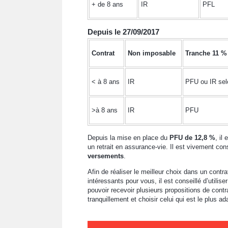
+ de 8 ans
IR
PFL
Depuis le 27/09/2017
Contrat
Non imposable
Tranche 11 %
< à 8 ans
IR
PFU ou IR se
>à 8 ans
IR
PFU
Depuis la mise en place du
PFU de 12,8 %
, il
un retrait en assurance-vie. Il est vivement cons
versements
.
Afin de réaliser le meilleur choix dans un contra
intéressants pour vous, il est conseillé d’utilise
pouvoir recevoir plusieurs propositions de cont
tranquillement et choisir celui qui est le plus ada