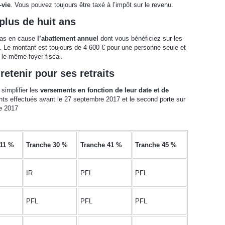
-vie
. Vous pouvez toujours être taxé à l’impôt sur le revenu.
plus de huit ans
 pas en cause
l’abattement annuel
dont vous bénéficiez sur les
. Le montant est toujours de 4 600 € pour une personne seule et
le même foyer fiscal.
retenir pour ses retraits
 simplifier les
versements en
fonction de leur date et de
nts effectués avant le 27 septembre 2017 et le second porte sur
e 2017
11 %
Tranche 30 %
Tranche 41 %
Tranche 45 %
IR
PFL
PFL
PFL
PFL
PFL