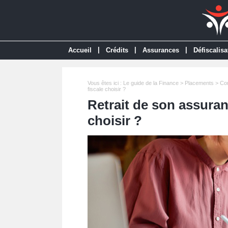
|
|
|
Accueil
Crédits
Assurances
Défiscalisa
Vous êtes ici :
Le guide de la Finance
>
Placements
>
Co
fiscale choisir ?
Retrait de son assuranc
choisir ?