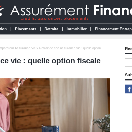
|
|
|
|
tion
Placements
Retraite
Immobilier
Financement Entrep
mparateur Assurance Vie
> Retrait de son assurance vie : quelle option
Re
e vie : quelle option fiscale
Sui