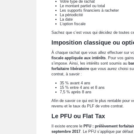
Votre type de rachat
Le montant partiel ou total
Les supports financiers à racheter
La périodicité
La date
L’option fiscale
Sachez que c’est vous qui décidez de toutes ce
Imposition classique ou opt
À chaque rachat que vous allez effectuer sur v
fiscale appliquée aux intérêts
. Pour vos gain
s’impose. Ainsi, les intérêts sont soumis au
ba
forfaitaire libératoire
que vous aurez choisi su
contrat, à savoir :
35 % avant 4 ans
15 % entre 4 ans et 8 ans
7,5 % après 8 ans
Afin de savoir ce qui est le plus rentable pour 
revenu et le taux du PLF de votre contrat.
Le PFU ou Flat Tax
Il existe encore le
PFU : prélèvement forfaitai
septembre 2017
. Le PFU s’applique par défaut 