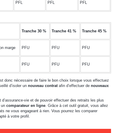
PFL
PFL
PFL
Tranche 30 %
Tranche 41 %
Tranche 45 %
lon marge
PFU
PFU
PFU
PFU
PFU
PFU
 est donc nécessaire de faire le bon choix lorsque vous effectuez
eillé d’isoler un
nouveau contrat
afin d’effectuer de
nouveaux
t d’assurance-vie et de pouvoir effectuer des retraits les plus
r un
comparateur en ligne
. Grâce à cet outil gratuit, vous allez
rats ne vous engageant à rien. Vous pourrez les comparer
pté à votre profil.