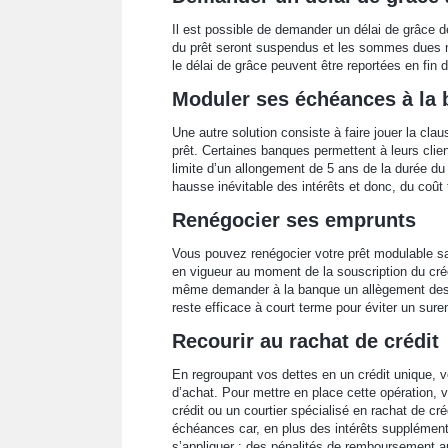
Il est possible de demander un délai de grâce d
du prêt seront suspendus et les sommes dues n
le délai de grâce peuvent être reportées en fin
Moduler ses échéances à la 
Une autre solution consiste à faire jouer la cl
prêt. Certaines banques permettent à leurs clien
limite d’un allongement de 5 ans de la durée du
hausse inévitable des intérêts et donc, du coût t
Renégocier ses emprunts
Vous pouvez renégocier votre prêt modulable san
en vigueur au moment de la souscription du cré
même demander à la banque un allègement des me
reste efficace à court terme pour éviter un sur
Recourir au rachat de crédit
En regroupant vos dettes en un crédit unique, v
d’achat. Pour mettre en place cette opération,
crédit ou un courtier spécialisé en rachat de cr
échéances car, en plus des intérêts supplémenta
s’appliquer : des pénalités de remboursement ant