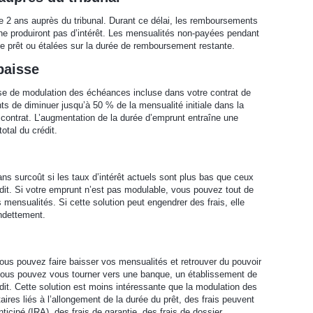
e 2 ans auprès du tribunal. Durant ce délai, les remboursements
e produiront pas d’intérêt. Les mensualités non-payées pendant
 de prêt ou étalées sur la durée de remboursement restante.
baisse
ause de modulation des échéances incluse dans votre contrat de
ts de diminuer jusqu’à 50 % de la mensualité initiale dans la
 contrat. L’augmentation de la durée d’emprunt entraîne une
otal du crédit.
s surcoût si les taux d’intérêt actuels sont plus bas que ceux
dit. Si votre emprunt n’est pas modulable, vous pouvez tout de
nsualités. Si cette solution peut engendrer des frais, elle
endettement.
ous pouvez faire baisser vos mensualités et retrouver du pouvoir
 vous pouvez vous tourner vers une banque, un établissement de
édit. Cette solution est moins intéressante que la modulation des
ires liés à l’allongement de la durée du prêt, des frais peuvent
icipé (IRA), des frais de garantie, des frais de dossier.