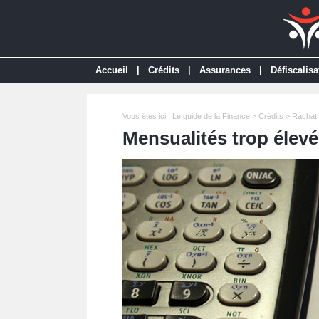
|
|
|
Accueil
Crédits
Assurances
Défiscalisa
Vous êtes ici :
Le guide de la Finance
>
Crédits
>
Rachat 
Mensualités trop élevé