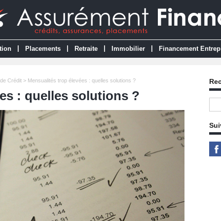
|
|
|
|
tion
Placements
Retraite
Immobilier
Financement Entrep
de Crédit
> Mensualités trop élevées : quelles solutions ?
Re
es : quelles solutions ?
Sui