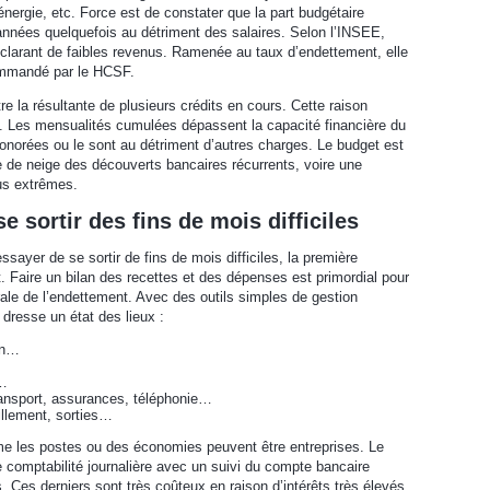
’énergie, etc. Force est de constater que la part budgétaire
nnées quelquefois au détriment des salaires. Selon l’INSEE,
éclarant de faibles revenus. Ramenée au taux d’endettement, elle
ommandé par le HCSF.
re la résultante de plusieurs crédits en cours. Cette raison
. Les mensualités cumulées dépassent la capacité financière du
norées ou le sont au détriment d’autres charges. Le budget est
 de neige des découverts bancaires récurrents, voire une
lus extrêmes.
e sortir des fins de mois difficiles
sayer de se sortir de fins de mois difficiles, la première
 Faire un bilan des recettes et des dépenses est primordial pour
rale de l’endettement. Avec des outils simples de gestion
e dresse un état des lieux :
ion…
s…
ransport, assurances, téléphonie…
illement, sorties…
me les postes ou des économies peuvent être entreprises. Le
 comptabilité journalière avec un suivi du compte bancaire
s. Ces derniers sont très coûteux en raison d’intérêts très élevés.