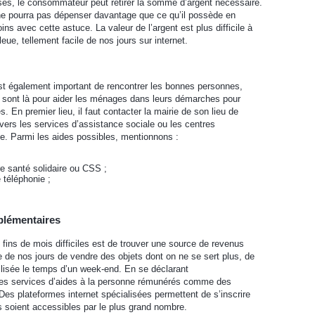
s, le consommateur peut retirer la somme d’argent nécessaire.
il ne pourra pas dépenser davantage que ce qu’il possède en
 avec cette astuce. La valeur de l’argent est plus difficile à
ue, tellement facile de nos jours sur internet.
il est également important de rencontrer les bonnes personnes,
 sont là pour aider les ménages dans leurs démarches pour
s. En premier lieu, il faut contacter la mairie de son lieu de
s vers les services d’assistance sociale ou les centres
. Parmi les aides possibles, mentionnons :
e santé solidaire ou CSS ;
 téléphonie ;
plémentaires
 fins de mois difficiles est de trouver une source de revenus
 de nos jours de vendre des objets dont on ne se sert plus, de
ilisée le temps d’un week-end. En se déclarant
 des services d’aides à la personne rémunérés comme des
 Des plateformes internet spécialisées permettent de s’inscrire
s soient accessibles par le plus grand nombre.