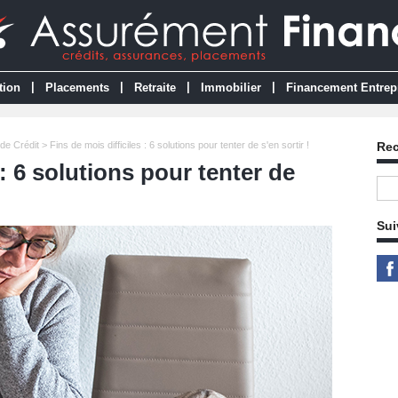
|
|
|
|
tion
Placements
Retraite
Immobilier
Financement Entrep
de Crédit
> Fins de mois difficiles : 6 solutions pour tenter de s'en sortir !
Re
 : 6 solutions pour tenter de
Sui