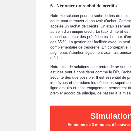
6 - Négocier un rachat de crédits
Notre 6e solution pour se sortir de fins de mois 
cours pour retrouver du pouvoir d’achat. Commen
appelée un rachat de crédits. Un établissement 
au sein d’un unique crédit. Le taux d’intérêt est
rapport au cumul des précédentes. Le taux d’e
des 35 %. La gestion est facilitée avec un seul
complémentaire de trésorerie. En contrepartie, l
augmente. Attention également aux frais annexes 
crédits.
Notre liste de solutions pour tenter de se sortir 
astuces sont à considérer comme le DIY, l’acha
sécurité dès que possible. Il est essentiel de p
imprévues et de réduire les dépenses superflues
ligne gratuits et sans engagement permettent de vé
premier accord de principe, de passer à la mis
Simulatio
En moins de 3 minutes, découvrez l