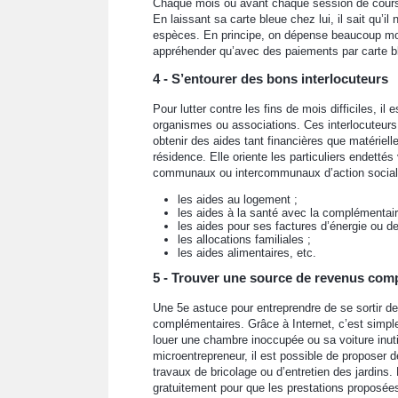
Chaque mois ou avant chaque session de course
En laissant sa carte bleue chez lui, il sait qu’
espèces. En principe, on dépense beaucoup moins
appréhender qu’avec des paiements par carte ble
4 - S’entourer des bons interlocuteurs
Pour lutter contre les fins de mois difficiles, 
organismes ou associations. Ces interlocuteurs
obtenir des aides tant financières que matérielle
résidence. Elle oriente les particuliers endetté
communaux ou intercommunaux d’action sociale
les aides au logement ;
les aides à la santé avec la complémentair
les aides pour ses factures d’énergie ou de
les allocations familiales ;
les aides alimentaires, etc.
5 - Trouver une source de revenus com
Une 5e astuce pour entreprendre de se sortir de
complémentaires. Grâce à Internet, c’est simple
louer une chambre inoccupée ou sa voiture inut
microentrepreneur, il est possible de proposer
travaux de bricolage ou d’entretien des jardins.
gratuitement pour que les prestations proposée