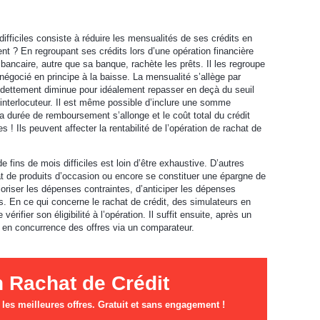
difficiles consiste à réduire les mensualités de ses crédits en
t ? En regroupant ses crédits lors d’une opération financière
bancaire, autre que sa banque, rachète les prêts. Il les regroupe
 négocié en principe à la baisse. La mensualité s’allège par
ndettement diminue pour idéalement repasser en deçà du seuil
 interlocuteur. Il est même possible d’inclure une somme
a durée de remboursement s’allonge et le coût total du crédit
! Ils peuvent affecter la rentabilité de l’opération de rachat de
de fins de mois difficiles est loin d’être exhaustive. D’autres
t de produits d’occasion ou encore se constituer une épargne de
rioriser les dépenses contraintes, d’anticiper les dépenses
. En ce qui concerne le rachat de crédit, des simulateurs en
rifier son éligibilité à l’opération. Il suffit ensuite, après un
e en concurrence des offres via un comparateur.
n Rachat de Crédit
es meilleures offres. Gratuit et sans engagement !