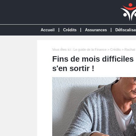
|
|
|
Accueil
Crédits
Assurances
Défiscalisa
Vous êtes ici :
Le guide de la Finance
>
Crédits
>
Rachat 
Fins de mois difficiles
s'en sortir !