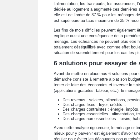
l’alimentation, les transports, les assurances, l
dédiée au logement a augmenté ces dernières a
elle est de l’ordre de 37 % pour les ménages d
est supérieure au taux maximum de 35 % rec
Les fins de mois difficiles peuvent également êt
explique aussi une conséquence de la première
ménage. Les échéances ne peuvent plus être ho
totalement déséquilibré avec comme effet boule
situation de surendettement pour les cas les p
6 solutions pour essayer de s
Avant de mettre en place nos 6 solutions pour es
démarche consiste à remettre à plat son budget.
tenter de faire des économies et inverser la spi
(applications gratuites, tableur, etc.), le ménag
Des revenus : salaires, allocations, pens
Des charges fixes : loyer, crédits…
Des charges contraintes : énergie, impôt
Des charges essentielles : alimentation, t
Des charges non-essentielles : loisirs, hab
Avec cette analyse rigoureuse, le ménage esti
mieux pour y parvenir est également d’avoir une
régulier pour éviter les découverts non autorisé