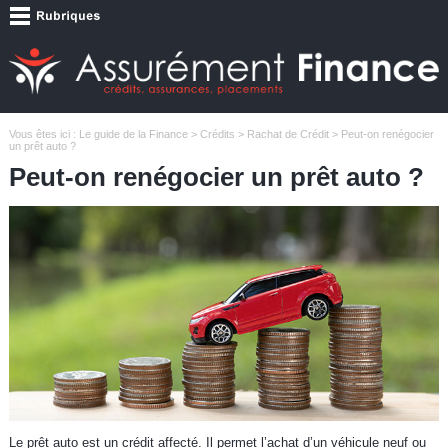
Vous êtes ici :
Le guide de la Finance
>
Crédits
>
Rachat de Crédit
> Peut-on renégocier
un prêt auto ?
Peut-on renégocier un prêt auto ?
Le prêt auto est un crédit affecté. Il permet l’achat d’un véhicule neuf ou