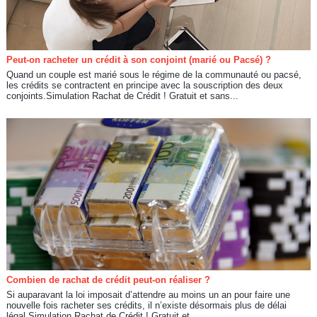
Peut-on racheter un crédit à son conjoint (marié ou Pacsé) ?
Quand un couple est marié sous le régime de la communauté ou pacsé,
les crédits se contractent en principe avec la souscription des deux
conjoints.Simulation Rachat de Crédit ! Gratuit et sans...
Combien de rachat de crédit peut-on réaliser ?
Si auparavant la loi imposait d’attendre au moins un an pour faire une
nouvelle fois racheter ses crédits, il n’existe désormais plus de délai
légal.Simulation Rachat de Crédit ! Gratuit et...