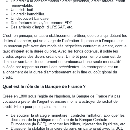
Un crédit à la consommation : crédit personnel, crédit affecté, crédit
renouvelable.
Un crédit-bail.
Un crédit immobilier.
Un découvert bancaire.
Des factures impayées comme EDF.
Des arriérés d’impôt, d’URSSAF, etc.
C’est, en principe, un autre établissement prêteur, que celui qui détient les
dettes à racheter, qui se charge de l'opération. Il propose à l’emprunteur
un nouveau prêt avec des modalités négociées contractuellement, dont le
taux d’intérêt et la durée du prêt. Avec les fonds obtenus, il solde les
crédits auprès des divers créanciers. L’intérêt pour l’emprunteur est de
diminuer son taux d'endettement en remboursant une seule mensualité
allégée par rapport au cumul des précédentes. La contrepartie est un
allongement de la durée d'amortissement et in fine du coût global du
crédit.
Quel est le rôle de la Banque de France ?
Créée en 1800 sous l'égide de Napoléon, la Banque de France n’a pas
vocation à prêter de l’argent et encore moins à octroyer de rachat de
crédit. Elle a pour principales missions :
De soutenir la stratégie monétaire : contrôler l’inflation, appliquer les
décisions de la politique monétaire de la Banque Centrale
Européenne (la BCE), imprimer les billets, injecter des liquidités, etc.
D’assurer la stabilité financière du pays en partenariat avec la BCE :