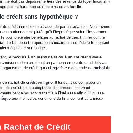
t ne doit pas dépasser le tiers des revenus du foyer fiscal afin
nage puisse faire face aux besoins de sa famille.
e crédit sans hypothèque ?
t de crédit immobilier soit accordé par un créancier. Nous avons
 au cautionnement plutôt qu’à l’hypothèque selon l’importance
nte pour prétendre bénéficier au rachat de crédit immo dont le
ial
. Le but de cette opération bancaire est de réduire le montant
ieux équilibrer son budget.
tant, le
recours à un mandataire ou à un courtier
s’avère
 choisie en dernière intention par bon nombre de candidats au
es organismes de crédit qui ont
rejeté
leur demande de
rachat de
 de rachat de crédit en ligne
. Il lui suffit de compléter un
se des solutions susceptibles d’intéresser l’internaute.
ements bancaires sont transmis à l’intéressé afin qu’il puisse
thèque
aux meilleures conditions de financement et la mieux
n Rachat de Crédit