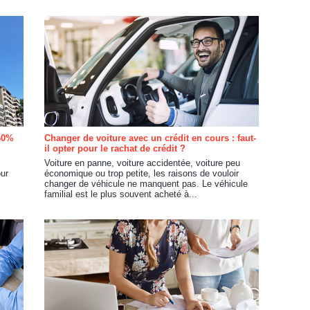
-60%
Changer de voiture avec un crédit en cours : faut-
il opter pour le rachat de crédit ?
Voiture en panne, voiture accidentée, voiture peu
our
économique ou trop petite, les raisons de vouloir
changer de véhicule ne manquent pas. Le véhicule
familial est le plus souvent acheté à...