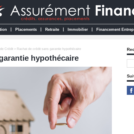
|
|
|
|
tion
Placements
Retraite
Immobilier
Financement Entrep
de Crédit
> Rachat de crédit sans garantie hypothécaire
Re
garantie hypothécaire
Sui