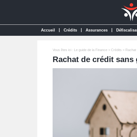
|
|
|
Accueil
Crédits
Assurances
Défiscalisa
Vous êtes ici :
Le guide de la Finance
>
Crédits
>
Rachat 
Rachat de crédit sans 