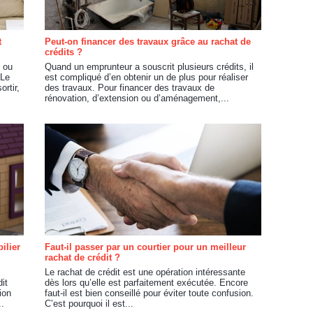
t
Peut-on financer des travaux grâce au rachat de
crédits ?
e ou
Quand un emprunteur a souscrit plusieurs crédits, il
 Le
est compliqué d’en obtenir un de plus pour réaliser
ortir,
des travaux. Pour financer des travaux de
rénovation, d’extension ou d’aménagement,...
ilier
Faut-il passer par un courtier pour un meilleur
rachat de crédit ?
Le rachat de crédit est une opération intéressante
it
dès lors qu’elle est parfaitement exécutée. Encore
ion
faut-il est bien conseillé pour éviter toute confusion.
..
C’est pourquoi il est...