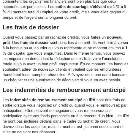
consentent les organismes financiers sont bien plus bas que ceux
accordés aux particuliers. Les
coûts de courtage s’élèvent de 1 % à 5
%
du montant total du capital de votre crédit, mais vous allez gagner du
temps et de l’argent sur la longueur du prêt.
Les frais de dossier
Quand vous passez par un rachat de crédits, vous faites un
nouveau
prêt
. Des
frais de dossier
sont donc liés à ce prêt. Ils vont être à verser
à la banque ou au courtier qui vous représente et se montent environ à
1
% du capital
que vous empruntez. Dans le même temps, vous pouvez
les négocier en demandant la réduction de ces frais voire l’annulation
totale si vous avez un bon profil emprunteur. En ce moment, les banques
souhaitent attirer de nouveaux clients et veulent que les emprunteurs
transfèrent leurs comptes chez elles. Prévoyez donc une carte bancaire,
un chéquier et une autorisation de découvert si vous en avez besoin.
Les indemnités de remboursement anticipé
Les
indemnités de remboursement anticipé
ou
IRA
sont des frais de
sortie lorsque vous négociez un crédit ou quand vous le remboursez par
anticipation. Elles peuvent se négocier si vous remboursez par
anticipation avec vos fonds personnels ou à la revente d’un bien. Les IRA
ne sont pas incluses dedans dans le cadre du rachat de crédit. Vous
devrez donc les acquitter, mais le montant est plafonné doublement et
elles ne peuvent pas dépasser :