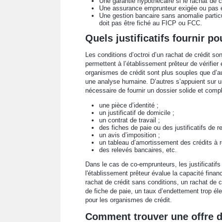
Une garantie hypothécaire si le rachat de c
Une assurance emprunteur exigée ou pas en
Une gestion bancaire sans anomalie partic
doit pas être fiché au FICP ou FCC.
Quels justificatifs fournir po
Les conditions d’octroi d’un rachat de crédit so
permettent à l’établissement prêteur de vérifier
organismes de crédit sont plus souples que d’aut
une analyse humaine. D’autres s’appuient sur un s
nécessaire de fournir un dossier solide et com
une pièce d’identité ;
un justificatif de domicile ;
un contrat de travail ;
des fiches de paie ou des justificatifs de 
un avis d’imposition ;
un tableau d’amortissement des crédits à r
des relevés bancaires, etc.
Dans le cas de co-emprunteurs, les justificatif
l'établissement prêteur évalue la capacité fina
rachat de crédit sans conditions, un rachat de c
de fiche de paie, un taux d’endettement trop él
pour les organismes de crédit.
Comment trouver une offre de