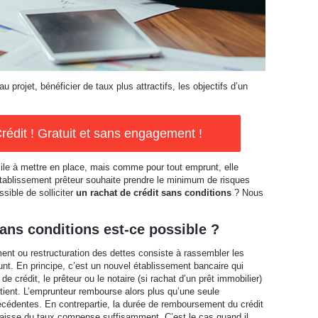
projet, bénéficier de taux plus attractifs, les objectifs d’un
rédit ! Gratuit et sans engagement !
cile à mettre en place, mais comme pour tout emprunt, elle
L’établissement prêteur souhaite prendre le minimum de risques
ssible de solliciter
un rachat de crédit sans conditions
? Nous
sans conditions est-ce possible ?
ent ou restructuration des dettes consiste à rassembler les
unt. En principe, c’est un nouvel établissement bancaire qui
de crédit, le prêteur ou le notaire (si rachat d’un prêt immobilier)
étient. L’emprunteur rembourse alors plus qu’une seule
écédentes. En contrepartie, la durée de remboursement du crédit
 baisse du taux compense suffisamment. C’est le cas quand il