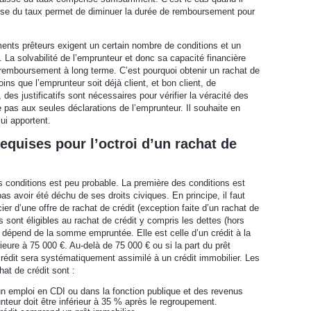
aisse du taux permet de diminuer la durée de remboursement pour
ents prêteurs exigent un certain nombre de conditions et un
. La solvabilité de l’emprunteur et donc sa capacité financière
remboursement à long terme. C’est pourquoi obtenir un rachat de
ins que l’emprunteur soit déjà client, et bon client, de
 des justificatifs sont nécessaires pour vérifier la véracité des
e pas aux seules déclarations de l’emprunteur. Il souhaite en
lui apportent.
equises pour l’octroi d’un rachat de
s conditions est peu probable. La première des conditions est
pas avoir été déchu de ses droits civiques. En principe, il faut
er d’une offre de rachat de crédit (exception faite d’un rachat de
s sont éligibles au rachat de crédit y compris les dettes (hors
it dépend de la somme empruntée. Elle est celle d’un crédit à la
ure à 75 000 €. Au-delà de 75 000 € ou si la part du prêt
crédit sera systématiquement assimilé à un crédit immobilier. Les
at de crédit sont :
un emploi en CDI ou dans la fonction publique et des revenus
unteur doit être inférieur à 35 % après le regroupement.