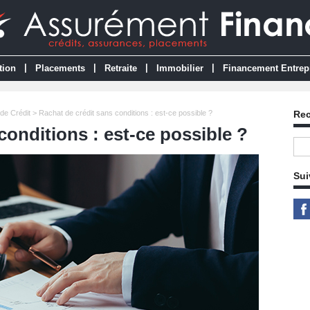
|
|
|
|
tion
Placements
Retraite
Immobilier
Financement Entrep
de Crédit
> Rachat de crédit sans conditions : est-ce possible ?
Re
conditions : est-ce possible ?
Sui