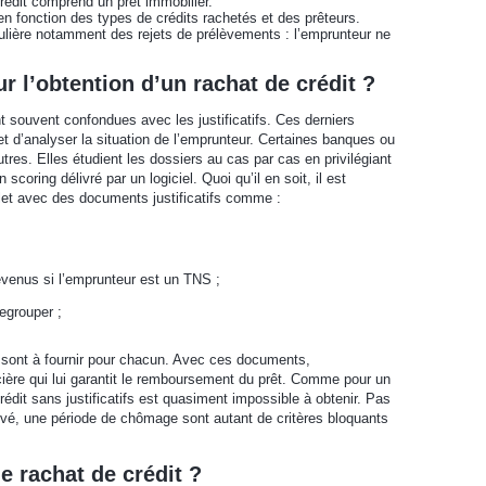
rédit comprend un prêt immobilier.
 fonction des types de crédits rachetés et des prêteurs.
ulière notamment des rejets de prélèvements : l’emprunteur ne
ur l’obtention d’un rachat de crédit ?
nt souvent confondues avec les justificatifs. Ces derniers
 et d’analyser la situation de l’emprunteur. Certaines banques ou
res. Elles étudient les dossiers au cas par cas en privilégiant
coring délivré par un logiciel. Quoi qu’il en soit, il est
plet avec des documents justificatifs comme :
revenus si l’emprunteur est un TNS ;
egrouper ;
s sont à fournir pour chacun. Avec ces documents,
ncière qui lui garantit le remboursement du prêt. Comme pour un
rédit sans justificatifs est quasiment impossible à obtenir. Pas
evé, une période de chômage sont autant de critères bloquants
 rachat de crédit ?