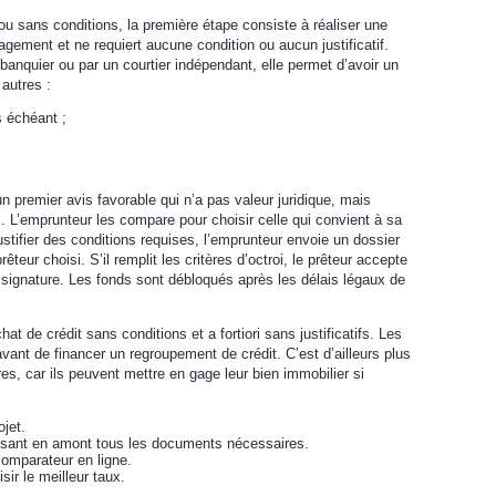
ou sans conditions, la première étape consiste à réaliser une
agement et ne requiert aucune condition ou aucun justificatif.
 banquier ou par un courtier indépendant, elle permet d’avoir un
 autres :
s échéant ;
un premier avis favorable qui n’a pas valeur juridique, mais
 L’emprunteur les compare pour choisir celle qui convient à sa
justifier des conditions requises, l’emprunteur envoie un dossier
ur choisi. S’il remplit les critères d’octroi, le prêteur accepte
 signature. Les fonds sont débloqués après les délais légaux de
chat de crédit sans conditions et a fortiori sans justificatifs. Les
vant de financer un regroupement de crédit. C’est d’ailleurs plus
ires, car ils peuvent mettre en gage leur bien immobilier si
ojet.
issant en amont tous les documents nécessaires.
comparateur en ligne.
ir le meilleur taux.