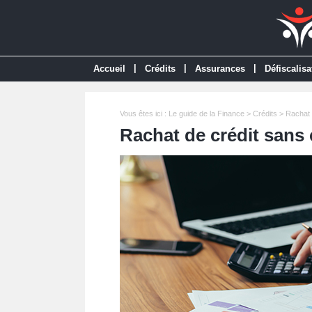
|
|
|
Accueil
Crédits
Assurances
Défiscalisa
Vous êtes ici :
Le guide de la Finance
>
Crédits
>
Rachat 
Rachat de crédit sans 