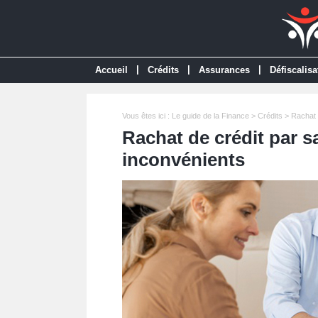
|
|
|
Accueil
Crédits
Assurances
Défiscalisa
Vous êtes ici :
Le guide de la Finance
>
Crédits
>
Rachat 
Rachat de crédit par s
inconvénients