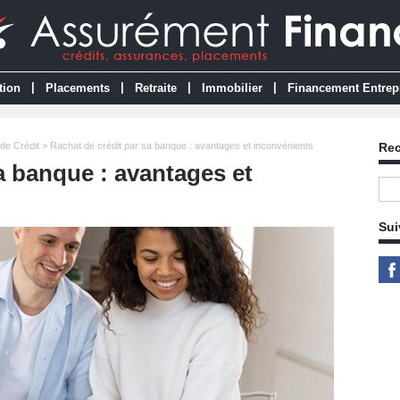
|
|
|
|
tion
Placements
Retraite
Immobilier
Financement Entrep
de Crédit
> Rachat de crédit par sa banque : avantages et inconvénients
Re
a banque : avantages et
Sui