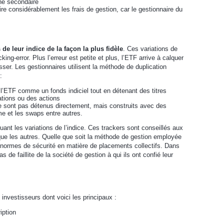
ché secondaire
ire considérablement les frais de gestion, car le gestionnaire du
 de leur indice de la façon la plus fidèle
. Ces variations de
ing-error. Plus l’erreur est petite et plus, l’ETF arrive à calquer
ser. Les gestionnaires utilisent la méthode de duplication
:
 l’ETF comme un fonds indiciel tout en détenant des titres
ations ou des actions
 ne sont pas détenus directement, mais construits avec des
e et les swaps entre autres.
ant les variations de l’indice. Ces trackers sont conseillés aux
s que les autres. Quelle que soit la méthode de gestion employée
normes de sécurité en matière de placements collectifs. Dans
 de faillite de la société de gestion à qui ils ont confié leur
vestisseurs dont voici les principaux :
iption