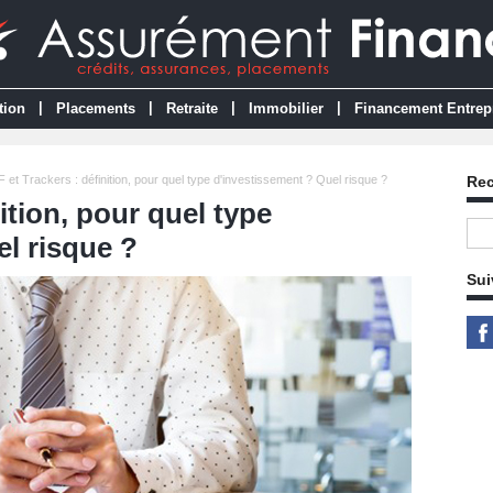
|
|
|
|
tion
Placements
Retraite
Immobilier
Financement Entrep
 et Trackers : définition, pour quel type d'investissement ? Quel risque ?
Re
ition, pour quel type
l risque ?
Sui