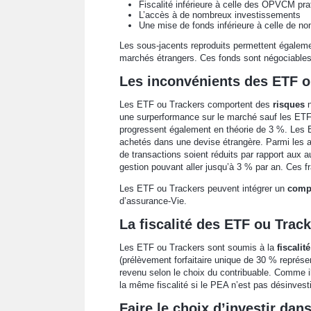
Fiscalité inférieure à celle des OPVCM prat
L’accès à de nombreux investissements
Une mise de fonds inférieure à celle de no
Les sous-jacents reproduits permettent égalem
marchés étrangers. Ces fonds sont négociable
Les inconvénients des ETF o
Les ETF ou Trackers comportent des
risques
une surperformance sur le marché sauf les ETF 
progressent également en théorie de 3 %. Les E
achetés dans une devise étrangère. Parmi les a
de transactions soient réduits par rapport aux a
gestion pouvant aller jusqu’à 3 % par an. Ces f
Les ETF ou Trackers peuvent intégrer un
compt
d’assurance-Vie.
La fiscalité des ETF ou Trac
Les ETF ou Trackers sont soumis à la
fiscalit
(prélèvement forfaitaire unique de 30 % représe
revenu selon le choix du contribuable. Comme il
la même fiscalité si le PEA n’est pas désinvest
Faire le choix d’investir dan