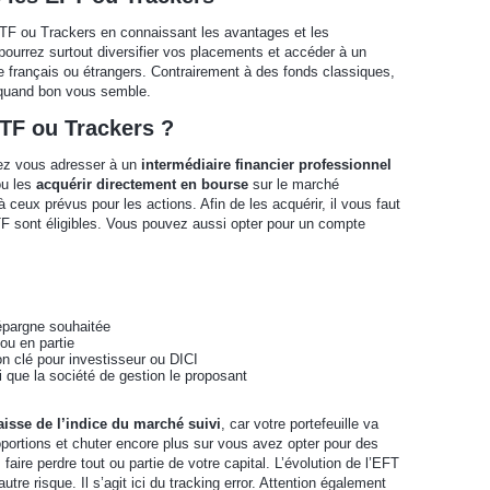
 ETF ou Trackers en connaissant les avantages et les
pourrez surtout diversifier vos placements et accéder à un
être français ou étrangers. Contrairement à des fonds classiques,
 quand bon vous semble.
TF ou Trackers ?
ez vous adresser à un
intermédiaire financier professionnel
ou les
acquérir directement en bourse
sur le marché
 ceux prévus pour les actions. Afin de les acquérir, il vous faut
TF sont éligibles. Vous pouvez aussi opter pour un compte
’épargne souhaitée
 ou en partie
on clé pour investisseur ou DICI
i que la société de gestion le proposant
aisse de l’indice du marché suivi
, car votre portefeuille va
rtions et chuter encore plus sur vous avez opter pour des
aire perdre tout ou partie de votre capital. L’évolution de l’EFT
tre risque. Il s’agit ici du tracking error. Attention également