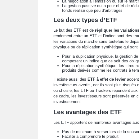
La négociation à l’émission ou sur le mar
La gestion passive qui a pour effet de rédu
fonds réalise que peu d’arbitrages
Les deux types d’ETF
Le but des ETF est de
répliquer les variations
rendement entre un ETF et l’indice sont des track
les variations du marché sans toutefois le dépas
physique ou de réplication synthétique qui sont 
Pour la duplication physique, la gestion de
composant un indice que ce soit des oblig
Pour la réplication synthétique, les titres
produits dérivés comme les contrats à term
Il existe aussi des
ETF à effet de levier
accentu
investisseurs avertis, car ils sont plus risqué
ou choisie, les ETF ou Trackers répondent aux 
ce cadre, les investisseurs sont préservés en cas
investissement.
Les avantages des ETF
Les ETF apportent de nombreux avantages aux in
Pas de minimum à verser lors de la souscr
Facilité à comprendre le produit