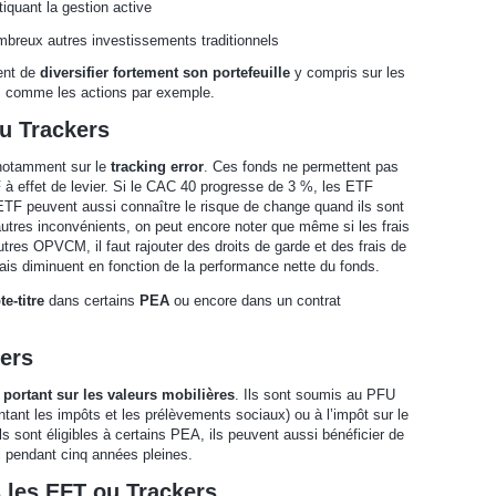
iquant la gestion active
mbreux autres investissements traditionnels
ent de
diversifier fortement son portefeuille
y compris sur les
s comme les actions par exemple.
u Trackers
notamment sur le
tracking error
. Ces fonds ne permettent pas
à effet de levier. Si le CAC 40 progresse de 3 %, les ETF
TF peuvent aussi connaître le risque de change quand ils sont
utres inconvénients, on peut encore noter que même si les frais
utres OPVCM, il faut rajouter des droits de garde et des frais de
rais diminuent en fonction de la performance nette du fonds.
e-titre
dans certains
PEA
ou encore dans un contrat
kers
é portant sur les valeurs mobilières
. Ils sont soumis au PFU
ntant les impôts et les prélèvements sociaux) ou à l’impôt sur le
s sont éligibles à certains PEA, ils peuvent aussi bénéficier de
i pendant cinq années pleines.
s les EFT ou Trackers