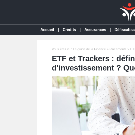
|
|
|
Accueil
Crédits
Assurances
Défiscalisa
Vous êtes ici :
Le guide de la Finance
>
Placements
> ETF
ETF et Trackers : défin
d'investissement ? Que