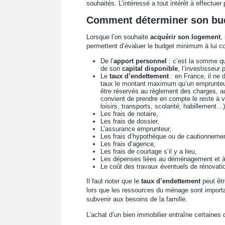
souhaités. L’intéressé a tout intérêt à effectuer 
Comment déterminer son bud
Lorsque l’on souhaite
acquérir son logement
,
permettent d’évaluer le budget minimum à lui con
De l’
apport personnel
: c’est
la somme que
de son
capital disponible
, l’investisseur
Le
taux d’endettement
: en France, il ne 
taux le montant maximum qu’un emprunteur
être réservés au règlement des charges, au
convient de prendre en compte le reste à v
loisirs, transports, scolarité, habillement…)
Les frais de notaire,
Les frais de dossier,
L’assurance emprunteur,
Les frais d’hypothèque ou de cautionnemen
Les frais d’agence,
Les frais de courtage s’il y a lieu,
Les dépenses liées au déménagement et à
Le coût des travaux éventuels de rénovatio
Il faut noter que le
taux d’endettement
peut êt
lors que les ressources du ménage sont importa
subvenir aux besoins de la famille.
L’achat d’un bien immobilier entraîne certaines