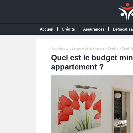
|
|
|
Accueil
Crédits
Assurances
Défiscalisa
Vous êtes ici :
Le guide de la Finance
>
Crédits
>
Crédit 
Quel est le budget mi
appartement ?