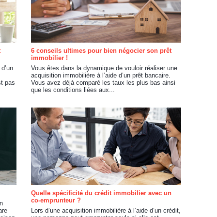
t
6 conseils ultimes pour bien négocier son prêt
immobilier !
 d’un
Vous êtes dans la dynamique de vouloir réaliser une
acquisition immobilière à l’aide d’un prêt bancaire.
st pas
Vous avez déjà comparé les taux les plus bas ainsi
que les conditions liées aux...
Quelle spécificité du crédit immobilier avec un
co-emprunteur ?
en
are
Lors d’une acquisition immobilière à l’aide d’un crédit,