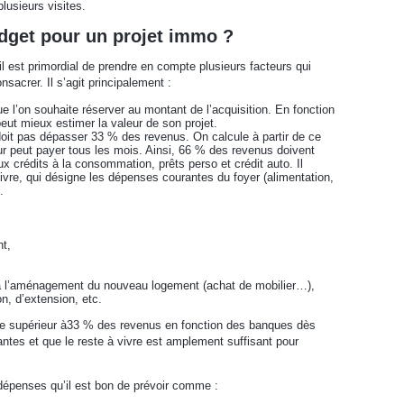
plusieurs visites.
get pour un projet immo ?
 il est primordial de prendre en compte plusieurs facteurs qui
sacrer. Il s’agit principalement :
 l’on souhaite réserver au montant de l’acquisition. En fonction
 peut mieux estimer la valeur de son projet.
doit pas dépasser 33 % des revenus. On calcule à partir de ce
 peut payer tous les mois. Ainsi, 66 % des revenus doivent
x crédits à la consommation, prêts perso et crédit auto. Il
ivre, qui désigne les dépenses courantes du foyer (alimentation,
.
t,
 l’aménagement du nouveau logement (achat de mobilier…),
n, d’extension, etc.
re supérieur à33 % des revenus en fonction des banques dès
ntes et que le reste à vivre est amplement suffisant pour
 dépenses qu’il est bon de prévoir comme :