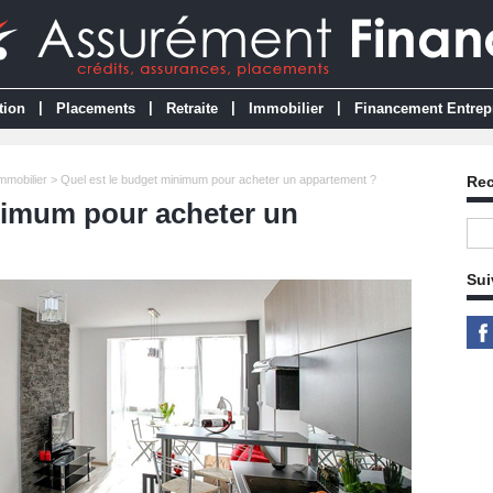
|
|
|
|
tion
Placements
Retraite
Immobilier
Financement Entrep
Immobilier
> Quel est le budget minimum pour acheter un appartement ?
Re
nimum pour acheter un
Sui