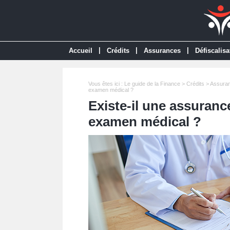
|
|
|
Accueil
Crédits
Assurances
Défiscalisa
Vous êtes ici :
Le guide de la Finance
>
Crédits
>
Assuran
examen médical ?
Existe-il une assuranc
examen médical ?