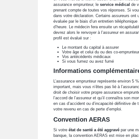
assurance emprunteur, le
service médical
de v
prenant compte de toutes vos réponses. Si vou
dans votre déclaration. Certains assureurs ont u
évaluée par le biais d’un entretien téléphoniqu
d’heure. Le médecin fera ensuite un récapitulat
devrez alors le renvoyer à l’assureur en assuran
profil est évalué sur :
Le montant du capital à assurer
Votre âge et celui du ou des co-emprunteu
Vos antécédents médicaux
Si vous fumez ou avez fumé
Informations complémentair
L’assurance emprunteur représente environ 5 % 
important, mais vous n’êtes pas lié à l’assuran
droit de choisir votre propre assurance emprunte
l’accord de l’assureur et qu’il connaîtra son m
en cas d’accident ou d’incapacité définitive de t
votre revenu en cas de perte d’emploi.
Convention AERAS
Si votre
état de santé a été aggravé
par une ma
banque, la convention AERAS est mise en place 