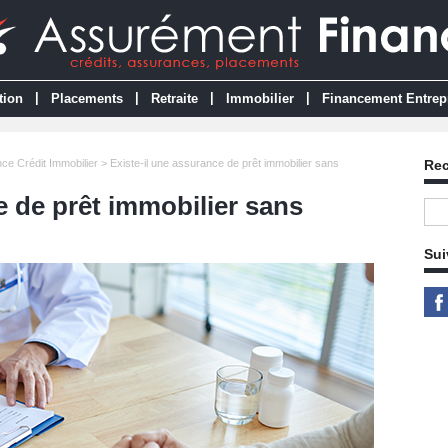
|
|
|
|
tion
Placements
Retraite
Immobilier
Financement Entrep
ce Crédit Immobilier
> Existe-il une assurance de prêt immobilier sans
Re
e de prêt immobilier sans
Sui