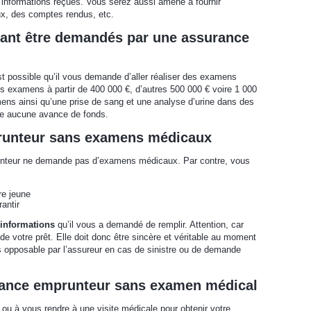
nformations reçues. Vous serez aussi amené à fournir
, des comptes rendus, etc.
nt être demandés par une assurance
est possible qu’il vous demande d’aller réaliser des examens
examens à partir de 400 000 €, d’autres 500 000 € voire 1 000
s ainsi qu’une prise de sang et une analyse d’urine dans des
re aucune avance de fonds.
runteur sans examens médicaux
prunteur ne demande pas d’examens médicaux. Par contre, vous
re jeune
antir
’informations
qu’il vous a demandé de remplir. Attention, car
de votre prêt. Elle doit donc être sincère et véritable au moment
is opposable par l’assureur en cas de sinistre ou de demande
ance emprunteur sans examen médical
ou à vous rendre à une visite médicale pour obtenir votre