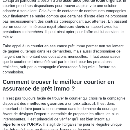
Lorsqu’un particulier a besoin d’une
assurance prêt de toute urgence
, le
courtier prend ses dispositions pour trouver au plus vite une solution
adaptée à son client. Cela évite de contacter de nombreuses compagnies
pour finalement se rendre compte que certaines d’entre elles ne proposent
pas nécessairement des contrats correspondant aux attentes. En passant
par un courtier, l’intéressé reçoit
plusieurs devis
en rapport avec les
prestations recherchées. Il peut ainsi opter pour l’offre qui lui convient le
mieux.
Faire appel à un courtier en assurance prêt immo permet non seulement
de gagner du temps dans les démarches, mais aussi d’économiser de
l’argent sur le montant des cotisations mensuelles. Il faut aussi savoir
que le courtier est rémunéré soit par le client pour les prestations
réalisées, soit par la compagnie d’assurance à laquelle il facture sa
commission.
Comment trouver le meilleur courtier en
assurance de prêt immo ?
Il n’est pas toujours facile de trouver le courtier qui choisira la compagnie
disposant des
meilleures garanties
à un
prix attractif
. Il est donc
important de faire jouer la concurrence dans le domaine du courtage.
Avant de désigner l’expert susceptible de proposer les offres les plus
intéressantes, il est primordial de vérifier qu’il est bien inscrit au
répertoire de l’ORIAS
. Il s’agit de l’Organisme pour le Registre unique
des Intermédiaires en Assurance, banque et finance.