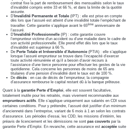
contrat fixe la part de remboursement des mensualités selon le taux
d’invalidité compris entre 33 et 66 %, et dans la limite de la quotité
assurée.
D’
Invalidité Permanente et Totale
(IPT) : elle est prise en compte
dès lors que l’assuré est atteint d’une invalidité totale l’empêchant de
ème
travailler. Cette garantie s’applique avant le 65
anniversaire de
l’assuré.
D’
Invalidité Professionnelle
(IP) : cette garantie couvre
l’emprunteur victime d’un accident ou d’une maladie dans le cadre de
son activité professionnelle. Elle prend effet dès lors que le taux
d’invalidité est supérieur à 66 %.
De
Perte Totale et Irréversible d’Autonomie
(PTIA) : elle s’applique
lorsque l’assuré emprunteur se trouve dans l’incapacité d’exercer
toute activité rémunérée et qu’il a besoin d’avoir recours à
l’assistance d’une tierce personne pour effectuer les gestes de la vie
quotidienne. Cela concerne les personnes de moins de 65 ans
titulaires d’une pension d’invalidité dont le taux est de 100 %.
De
décès
: en cas de décès de l’emprunteur, la compagnie
d’assurance rembourse le capital restant dû à la banque prêteuse.
Quant à la
garantie Perte d’Emploi
, elle est souvent facultative,
totalement inutile pour les retraités, mais vivement recommandée aux
emprunteurs actifs
. Elle s’applique uniquement aux salariés en CDI sous
certaines conditions. Pour y prétendre, l’assuré doit justifier d’un minimum
d’ancienneté dans l’entreprise, variant de 6 mois à 1 an selon les contrats
d’assurance. Les périodes d’essai, les CDD, les missions d’intérim, les
préavis de licenciement et les démissions ne sont
pas couverts
par la
garantie Perte d’Emploi. En revanche, cette assurance est
acceptée
suite