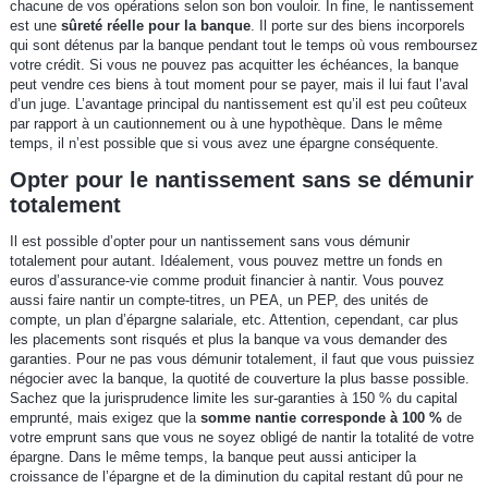
chacune de vos opérations selon son bon vouloir. In fine, le nantissement
est une
sûreté réelle pour la banque
. Il porte sur des biens incorporels
qui sont détenus par la banque pendant tout le temps où vous remboursez
votre crédit. Si vous ne pouvez pas acquitter les échéances, la banque
peut vendre ces biens à tout moment pour se payer, mais il lui faut l’aval
d’un juge. L’avantage principal du nantissement est qu’il est peu coûteux
par rapport à un cautionnement ou à une hypothèque. Dans le même
temps, il n’est possible que si vous avez une épargne conséquente.
Opter pour le nantissement sans se démunir
totalement
Il est possible d’opter pour un nantissement sans vous démunir
totalement pour autant. Idéalement, vous pouvez mettre un fonds en
euros d’assurance-vie comme produit financier à nantir. Vous pouvez
aussi faire nantir un compte-titres, un PEA, un PEP, des unités de
compte, un plan d’épargne salariale, etc. Attention, cependant, car plus
les placements sont risqués et plus la banque va vous demander des
garanties. Pour ne pas vous démunir totalement, il faut que vous puissiez
négocier avec la banque, la quotité de couverture la plus basse possible.
Sachez que la jurisprudence limite les sur-garanties à 150 % du capital
emprunté, mais exigez que la
somme nantie corresponde à 100 %
de
votre emprunt sans que vous ne soyez obligé de nantir la totalité de votre
épargne. Dans le même temps, la banque peut aussi anticiper la
croissance de l’épargne et de la diminution du capital restant dû pour ne