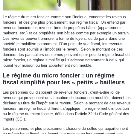
Le régime du micro foncier, comme son l’indique, concerne les revenus
fonciers, et désigne plus précisément leur régime fiscal. On entend par
revenus fonciers les revenus tirés de propriétés bâties (appartements,
maisons, etc.) et de propriétés non bâties comme par exemple un terrain.
Ces revenus peuvent prendre la forme de loyers, ou de parts dans une
société immobilière notamment. D’un point de vue fiscal, les revenus
fonciers sont soumis à l’impôt sur le revenu. Selon le montant de ces
derniers, les particuliers concernés peuvent opter pour le régime fiscal du
micro foncier, un régime simplifié qui s’adresse notamment à ceux qui
louent leur maison ou leur appartement non meublé.
Le régime du micro foncier : un régime
fiscal simplifié pour les « petits » bailleurs
Les personnes qui disposent de revenus fonciers, c’est-à-dire ici de
revenus qui proviennent de la location de locaux non meublés, doivent les
déclarer au titre de l’impôt sur le revenu. Selon le montant de ces revenus
fonciers, un régime fiscal différent s’applique : le régime réel d’imposition
ou le régime du micro foncier, défini dans l'article 32 du Code général des
impôts (CGI).
Les personnes, et plus précisément chacune de celles qui appartiennent
au même foyer fiscal, qui louent leur maison ou leur appartement non