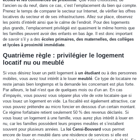
l’ancien ou du neuf, dans ce cas, c’est l’emplacement du bien qui compte.
Prenez le temps de comparer le secteur sur Internet, de vérifier les offres
locatives du secteur et de ses infrastructures. Allez sur place, observez
les points d’intérêt ainsi que le calme de l’endroit. Pour des logements
plus grands, l’emplacement privilégié est quasiment le même hormis que
les familles peuvent avoir des enfants en bas âge. Il est donc important
de savoir s’il y a des
écoles primaires, des maternelles, des collèges
et lycées à proximité immédiate
.
Quatrième règle : privilégier le logement
locatif nu ou meublé
Si vous désirez louer un petit logement à
un étudiant
ou à des personnes
mobiles, vous avez tout intérêt à le louer
meublé
. Ce type de locataire ne
reste jamais bien longtemps et la demande les concernant est plus forte.
Par ailleurs, le bail n’est que de quelques mois ou d’un an. En cas
d’impayés, vous pouvez vous séparer plus vite de vote locataire que si
vous louez un logement en vide. La fiscalité est également attractive, car
vous pouvez prétendre au micro foncier en dessous d’un certain montant.
Ce régime forfaitaire retient seulement 50 % des revenus déclarés. Si
vous louez un logement à une famille, vous aurez plus intérêt à louer en
nu, car les familles possèdent leurs propres meubles et s’installent
souvent pour plusieurs années. La
loi Censi-Bouvard
vous permet
encore de louer en meublé dans une résidence de services si elle est