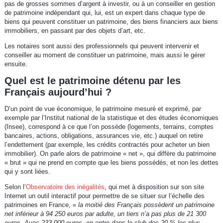
pas de grosses sommes d’argent à investir, ou à un conseiller en gestion
de patrimoine indépendant qui, lui, est un expert dans chaque type de
biens qui peuvent constituer un patrimoine, des biens financiers aux biens
immobiliers, en passant par des objets d’art, etc.
Les notaires sont aussi des professionnels qui peuvent intervenir et
conseiller au moment de constituer un patrimoine, mais aussi le gérer
ensuite.
Quel est le patrimoine détenu par les
Français aujourd’hui ?
D’un point de vue économique, le patrimoine mesuré et exprimé, par
exemple par l’Institut national de la statistique et des études économiques
(Insee), correspond à ce que l’on possède (logements, terrains, comptes
bancaires, actions, obligations, assurances vie, etc.) auquel on retire
l’endettement (par exemple, les crédits contractés pour acheter un bien
immobilier). On parle alors de patrimoine « net », qui diffère du patrimoine
« brut » qui ne prend en compte que les biens possédés, et non les dettes
qui y sont liées.
Selon l’
Observatoire des inégalités
, qui met à disposition sur son site
Internet un outil interactif pour permettre de se situer sur l’échelle des
patrimoines en France, «
la moitié des Français possèdent un patrimoine
net inférieur à 94 250 euros par adulte, un tiers n’a pas plus de 21 300
euros. Avec 233 000 euros, on entre dans le club des 20 % les plus