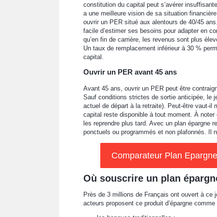
constitution du capital peut s’avérer insuffisant
a une meilleure vision de sa situation financièr
ouvrir un PER situé aux alentours de 40/45 ans. 
facile d’estimer ses besoins pour adapter en c
qu’en fin de carrière, les revenus sont plus él
Un taux de remplacement inférieur à 30 % permet
capital.
Ouvrir un PER avant 45 ans
Avant 45 ans, ouvrir un PER peut être contraign
Sauf conditions strictes de sortie anticipée, le 
actuel de départ à la retraite). Peut-être vaut-
capital reste disponible à tout moment. À noter
les reprendre plus tard. Avec un plan épargne ret
ponctuels ou programmés et non plafonnés. Il n’
Comparateur Plan Epargne R
Où souscrire un plan épargne
Près de 3 millions de Français ont ouvert à ce
acteurs proposent ce produit d’épargne comme 