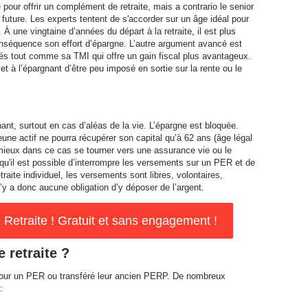
e pour offrir un complément de retraite, mais a contrario le senior
e future. Les experts tentent de s'accorder sur un âge idéal pour
À une vingtaine d’années du départ à la retraite, il est plus
onséquence son effort d’épargne. L’autre argument avancé est
evés tout comme sa TMI qui offre un gain fiscal plus avantageux.
 à l’épargnant d’être peu imposé en sortie sur la rente ou le
ant, surtout en cas d’aléas de la vie. L’épargne est bloquée.
jeune actif ne pourra récupérer son capital qu’à 62 ans (âge légal
il mieux dans ce cas se tourner vers une assurance vie ou le
 qu'il est possible d’interrompre les versements sur un PER et de
raite individuel, les versements sont libres, volontaires,
y a donc aucune obligation d’y déposer de l’argent.
etraite ! Gratuit et sans engagement !
 retraite ?
 jour un PER ou transféré leur ancien PERP. De nombreux
: