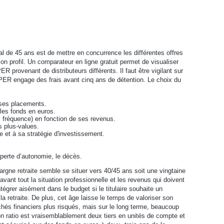
al de 45 ans est de mettre en concurrence les différentes offres
son profil. Un comparateur en ligne gratuit permet de visualiser
 provenant de distributeurs différents. Il faut être vigilant sur
n PER engage des frais avant cinq ans de détention. Le choix du
r ses placements.
les fonds en euros.
 fréquence) en fonction de ses revenus.
s plus-values.
e et à sa stratégie d'investissement.
erte d’autonomie, le décès.
pargne retraite semble se situer vers 40/45 ans soit une vingtaine
 avant tout la situation professionnelle et les revenus qui doivent
ntégrer aisément dans le budget si le titulaire souhaite un
retraite. De plus, cet âge laisse le temps de valoriser son
és financiers plus risqués, mais sur le long terme, beaucoup
n ratio est vraisemblablement deux tiers en unités de compte et