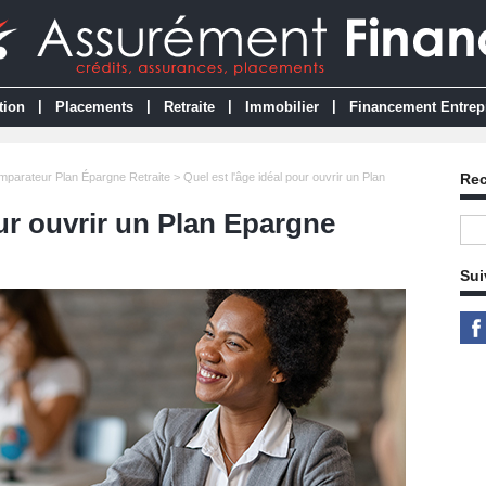
|
|
|
|
tion
Placements
Retraite
Immobilier
Financement Entrep
parateur Plan Épargne Retraite
> Quel est l'âge idéal pour ouvrir un Plan
Re
our ouvrir un Plan Epargne
Sui