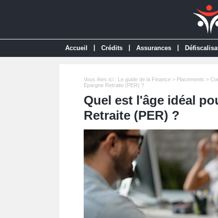
|
|
|
Accueil
Crédits
Assurances
Défiscalisa
Vous êtes ici :
Le guide de la Finance
>
Placements
>
Com
Epargne Retraite (PER) ?
Quel est l'âge idéal p
Retraite (PER) ?