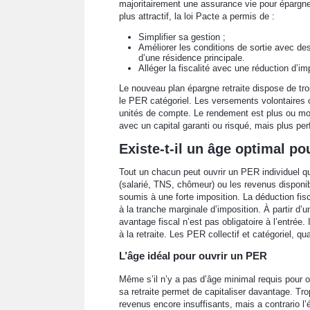
majoritairement une assurance vie pour épargne
plus attractif, la loi Pacte a permis de :
Simplifier sa gestion ;
Améliorer les conditions de sortie avec de
d’une résidence principale.
Alléger la fiscalité avec une réduction d’im
Le nouveau plan épargne retraite dispose de tro
le PER catégoriel. Les versements volontaires o
unités de compte. Le rendement est plus ou moi
avec un capital garanti ou risqué, mais plus pe
Existe-t-il un âge optimal po
Tout un chacun peut ouvrir un PER individuel que
(salarié, TNS, chômeur) ou les revenus disponibl
soumis à une forte imposition. La déduction fis
à la tranche marginale d’imposition. À partir d’
avantage fiscal n’est pas obligatoire à l’entrée
à la retraite. Les PER collectif et catégoriel, q
L’âge idéal pour ouvrir un PER
Même s’il n’y a pas d’âge minimal requis pour 
sa retraite permet de capitaliser davantage. Trop
revenus encore insuffisants, mais a contrario l