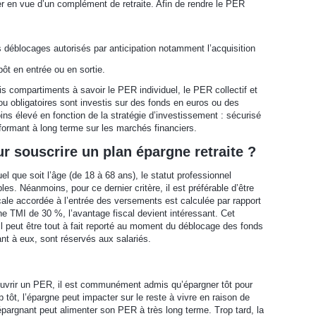
r en vue d’un complément de retraite. Afin de rendre le PER
s déblocages autorisés par anticipation notamment l’acquisition
pôt en entrée ou en sortie.
is compartiments à savoir le PER individuel, le PER collectif et
u obligatoires sont investis sur des fonds en euros ou des
ns élevé en fonction de la stratégie d’investissement : sécurisé
rformant à long terme sur les marchés financiers.
ur souscrire un plan épargne retraite ?
l que soit l’âge (de 18 à 68 ans), le statut professionnel
es. Néanmoins, pour ce dernier critère, il est préférable d’être
cale accordée à l’entrée des versements est calculée par rapport
une TMI de 30 %, l’avantage fiscal devient intéressant. Cet
. Il peut être tout à fait reporté au moment du déblocage des fonds
uant à eux, sont réservés aux salariés.
ouvrir un PER, il est communément admis qu’épargner tôt pour
 tôt, l’épargne peut impacter sur le reste à vivre en raison de
’épargnant peut alimenter son PER à très long terme. Trop tard, la