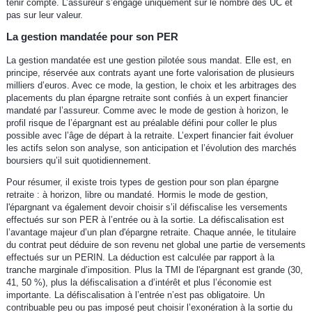
tenir compte. L’assureur s’engage uniquement sur le nombre des UC et
pas sur leur valeur.
La gestion mandatée pour son PER
La gestion mandatée est une gestion pilotée sous mandat. Elle est, en
principe, réservée aux contrats ayant une forte valorisation de plusieurs
milliers d’euros. Avec ce mode, la gestion, le choix et les arbitrages des
placements du plan épargne retraite sont confiés à un expert financier
mandaté par l’assureur. Comme avec le mode de gestion à horizon, le
profil risque de l’épargnant est au préalable défini pour coller le plus
possible avec l’âge de départ à la retraite. L’expert financier fait évoluer
les actifs selon son analyse, son anticipation et l’évolution des marchés
boursiers qu’il suit quotidiennement.
Pour résumer, il existe trois types de gestion pour son plan épargne
retraite : à horizon, libre ou mandaté. Hormis le mode de gestion,
l'épargnant va également devoir choisir s’il défiscalise les versements
effectués sur son PER à l’entrée ou à la sortie. La défiscalisation est
l’avantage majeur d’un plan d'épargne retraite. Chaque année, le titulaire
du contrat peut déduire de son revenu net global une partie de versements
effectués sur un PERIN. La déduction est calculée par rapport à la
tranche marginale d’imposition. Plus la TMI de l'épargnant est grande (30,
41, 50 %), plus la défiscalisation a d’intérêt et plus l’économie est
importante. La défiscalisation à l’entrée n’est pas obligatoire. Un
contribuable peu ou pas imposé peut choisir l’exonération à la sortie du