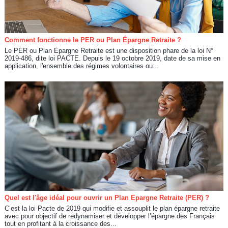
Comment fonctionne le PER ou Plan Épargne Retraite ?
Le PER ou Plan Épargne Retraite est une disposition phare de la loi N°
2019-486, dite loi PACTE. Depuis le 19 octobre 2019, date de sa mise en
application, l'ensemble des régimes volontaires ou...
Quel est l'âge idéal pour ouvrir un Plan Epargne Retraite (PER) ?
C’est la loi Pacte de 2019 qui modifie et assouplit le plan épargne retraite
avec pour objectif de redynamiser et développer l’épargne des Français
tout en profitant à la croissance des...