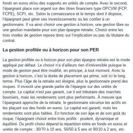
fonds en euros et/ou des supports en unités de compte. Avec le second,
l’épargnant place son argent sur des titres financiers type OPCVM (FCP,
FCPE), SCPI, etc. Selon la connaissance et le temps dont il dispose,
l’épargnant peut gérer ses investissements ou les confier à un
gestionnaire. Il va ainsi choisir une gestion à horizon, une gestion libre ou
une gestion mandatée pour son plan épargne retraite. Choisir entre les
trois modes de gestion repose donc sur l’implication ou pas du titulaire du
contrat.
La gestion profilée ou à horizon pour son PER
La gestion profilée ou à horizon pour son plan épargne retraite est le mode
appliqué par défaut. Le choisir n’a d’ailleurs rien d’irréversible puisque le
mode de gestion peut être modifié, en principe, à tout moment. Avec la
gestion à horizon, c’est la durée de placement qui prime, soit ici le long
terme. Plus l’âge de la retraite est éloigné, plus le gestionnaire prend des
risques. Il investit une grande partie de l’épargne sur des unités de
compte. Le capital n’est pas garanti, car il est tributaire des marchés
boursiers, mais les rendements sont plus performants. À mesure que
l’épargnant approche de la retraite, le gestionnaire sécurise les actifs en
les plaçant sur des fonds en euros. Le capital est garanti, mais les
rendements sont plus faibles. En fonction de son âge et de son goût du
risque, l’épargnant choisit entre trois profils : prudent, dynamique et
équilibré. Du profil choisi dépend la répartition entre en fonds en euros et
unités de compte : 30/70 à 10 ans, 50/50 à 5 ans et 90/10 à 2 ans, etc.