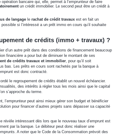
 opération bancaire qui, elle, permet à l’emprunteur de faire
atoirement
un crédit immobilier. Le second peut être un crédit à
us de langage
le
rachat de crédit travaux
est en fait un
possible si l’intéressé a un prêt immo en cours qu’il souhaite
oupement de crédits (immo + travaux) ?
cier d’un autre prêt dans des conditions de financement beaucoup
tion financière a pour but de diminuer le montant de ses
nt de crédits travaux et immobilier
, pour qu’il soit
 plus bas. Les prêts en cours sont rachetés par la banque à
 emprunt est donc contracté.
cordé le regroupement de crédits établit un nouvel échéancier.
ualités, des intérêts à régler tous les mois ainsi que le capital
l’on s’approche du terme.
 l’emprunteur peut ainsi mieux gérer son budget et bénéficier
olution pour financer d’autres projets sans dépasser sa capacité
e révèle intéressant dès lors que le nouveau taux d’emprunt est
lement par la banque. Le débiteur peut donc réaliser une
 emprunts. A noter que le Code de la Consommation prévoit des