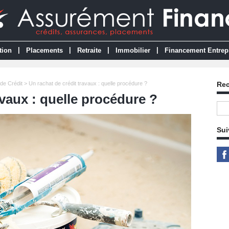
|
|
|
|
tion
Placements
Retraite
Immobilier
Financement Entrep
de Crédit
> Un rachat de crédit travaux : quelle procédure ?
Re
avaux : quelle procédure ?
Sui