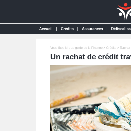
|
|
|
Accueil
Crédits
Assurances
Défiscalisa
Vous êtes ici :
Le guide de la Finance
>
Crédits
>
Rachat 
Un rachat de crédit tr