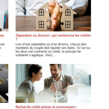
ses
Séparation ou divorce : qui rembourse les crédits
?
sse
Lors d’une séparation ou d’un divorce, chacun des
e
membres du couple doit liquider ses biens. Si l’un ou
les deux ont contracté un crédit, le principe de
..
solidarité s’applique. Voici...
Rachat de crédit artisan et commerçant :