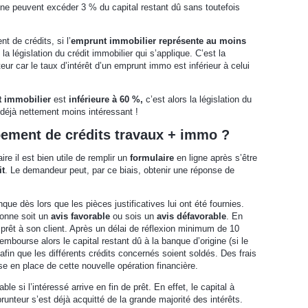
ne peuvent excéder 3 % du capital restant dû sans toutefois
t de crédits, si l’
emprunt immobilier représente au moins
la législation du crédit immobilier qui s’applique. C’est la
ur car le taux d’intérêt d’un emprunt immo est inférieur à celui
t immobilier
est
inférieure à 60 %,
c’est alors la législation du
t déjà nettement moins intéressant !
ement de crédits travaux + immo ?
re il est bien utile de remplir un
formulaire
en ligne après s’être
it
. Le demandeur peut, par ce biais, obtenir une réponse de
que dès lors que les pièces justificatives lui ont été fournies.
donne soit un
avis favorable
ou sois un
avis défavorable
. En
prêt à son client. Après un délai de réflexion minimum de 10
rembourse alors le capital restant dû à la banque d’origine (si le
afin que les différents crédits concernés soient soldés. Des frais
se en place de cette nouvelle opération financière.
e si l’intéressé arrive en fin de prêt. En effet, le capital à
runteur s’est déjà acquitté de la grande majorité des intérêts.