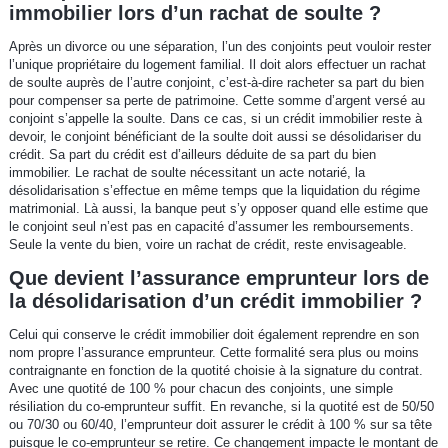
immobilier lors d’un rachat de soulte ?
Après un divorce ou une séparation, l’un des conjoints peut vouloir rester
l’unique propriétaire du logement familial. Il doit alors effectuer un rachat
de soulte auprès de l’autre conjoint, c’est-à-dire racheter sa part du bien
pour compenser sa perte de patrimoine. Cette somme d’argent versé au
conjoint s’appelle la soulte. Dans ce cas, si un crédit immobilier reste à
devoir, le conjoint bénéficiant de la soulte doit aussi se désolidariser du
crédit. Sa part du crédit est d’ailleurs déduite de sa part du bien
immobilier. Le rachat de soulte nécessitant un acte notarié, la
désolidarisation s’effectue en même temps que la liquidation du régime
matrimonial. Là aussi, la banque peut s’y opposer quand elle estime que
le conjoint seul n’est pas en capacité d’assumer les remboursements.
Seule la vente du bien, voire un rachat de crédit, reste envisageable.
Que devient l’assurance emprunteur lors de
la désolidarisation d’un crédit immobilier ?
Celui qui conserve le crédit immobilier doit également reprendre en son
nom propre l’assurance emprunteur. Cette formalité sera plus ou moins
contraignante en fonction de la quotité choisie à la signature du contrat.
Avec une quotité de 100 % pour chacun des conjoints, une simple
résiliation du co-emprunteur suffit. En revanche, si la quotité est de 50/50
ou 70/30 ou 60/40, l’emprunteur doit assurer le crédit à 100 % sur sa tête
puisque le co-emprunteur se retire. Ce changement impacte le montant de