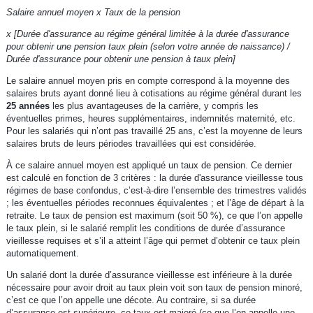
Salaire annuel moyen x Taux de la pension
x [Durée d'assurance au régime général limitée à la durée d'assurance
pour obtenir une pension taux plein (selon votre année de naissance) /
Durée d'assurance pour obtenir une pension à taux plein]
Le salaire annuel moyen pris en compte correspond à la moyenne des
salaires bruts ayant donné lieu à cotisations au régime général durant les
25 années
les plus avantageuses de la carrière, y compris les
éventuelles primes, heures supplémentaires, indemnités maternité, etc.
Pour les salariés qui n’ont pas travaillé 25 ans, c’est la moyenne de leurs
salaires bruts de leurs périodes travaillées qui est considérée.
À ce salaire annuel moyen est appliqué un taux de pension. Ce dernier
est calculé en fonction de 3 critères : la durée d'assurance vieillesse tous
régimes de base confondus, c’est-à-dire l’ensemble des trimestres validés
; les éventuelles périodes reconnues équivalentes ; et l’âge de départ à la
retraite. Le taux de pension est maximum (soit 50 %), ce que l’on appelle
le taux plein, si le salarié remplit les conditions de durée d’assurance
vieillesse requises et s’il a atteint l’âge qui permet d’obtenir ce taux plein
automatiquement.
Un salarié dont la durée d’assurance vieillesse est inférieure à la durée
nécessaire pour avoir droit au taux plein voit son taux de pension minoré,
c’est ce que l’on appelle une décote. Au contraire, si sa durée
d’assurance est supérieure, ce taux est majoré (ce que l’on appelle une