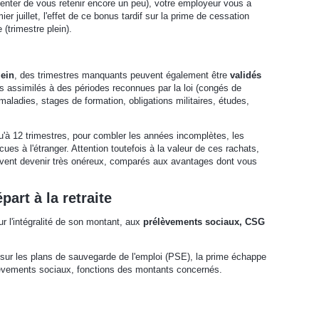
tenter de vous retenir encore un peu), votre employeur vous a
r juillet, l'effet de ce bonus tardif sur la prime de cessation
(trimestre plein).
lein
, des trimestres manquants peuvent également être
validés
es assimilés à des périodes reconnues par la loi (congés de
aladies, stages de formation, obligations militaires, études,
qu'à 12 trimestres, pour combler les années incomplètes, les
es à l'étranger. Attention toutefois à la valeur de ces rachats,
peuvent devenir très onéreux, comparés aux avantages dont vous
part à la retraite
ur l'intégralité de son montant, aux
prélèvements sociaux, CSG
i sur les plans de sauvegarde de l'emploi (PSE), la prime échappe
lèvements sociaux, fonctions des montants concernés.