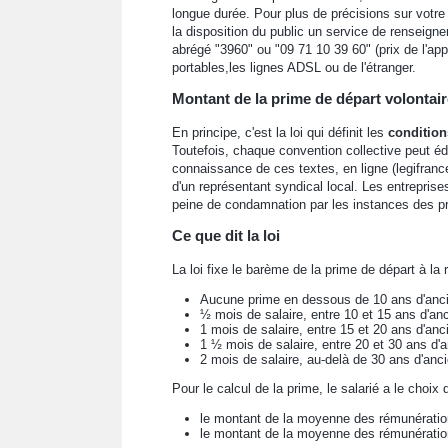
longue durée. Pour plus de précisions sur votre s
la disposition du public un service de renseign
abrégé "3960" ou "09 71 10 39 60" (prix de l'app
portables,les lignes ADSL ou de l'étranger.
Montant de la prime de départ volontaire
En principe, c'est la loi qui définit les
condition
Toutefois, chaque convention collective peut édi
connaissance de ces textes, en ligne (legifranc
d'un représentant syndical local. Les entrepri
peine de condamnation par les instances des 
Ce que dit la loi
La loi fixe le barème de la prime de départ à la 
Aucune prime en dessous de 10 ans d'anci
½ mois de salaire, entre 10 et 15 ans d'an
1 mois de salaire, entre 15 et 20 ans d'anc
1 ½ mois de salaire, entre 20 et 30 ans d'a
2 mois de salaire, au-delà de 30 ans d'anc
Pour le calcul de la prime, le salarié a le choix 
le montant de la moyenne des rémunérations
le montant de la moyenne des rémunérations