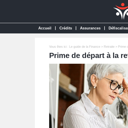
|
|
|
Accueil
Crédits
Assurances
Défiscalisa
Vous êtes ici :
Le guide de la Finance
>
Retraite
> Prime d
Prime de départ à la r