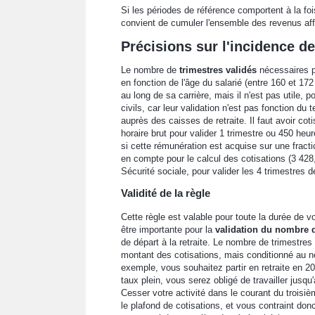
Si les périodes de référence comportent à la fois
convient de cumuler l'ensemble des revenus affé
Précisions sur l'incidence de 
Le nombre de
trimestres validés
nécessaires po
en fonction de l'âge du salarié (entre 160 et 17
au long de sa carrière, mais il n'est pas utile, 
civils, car leur validation n'est pas fonction d
auprès des caisses de retraite. Il faut avoir c
horaire brut pour valider 1 trimestre ou 450 heu
si cette rémunération est acquise sur une frac
en compte pour le calcul des cotisations (3 428,
Sécurité sociale, pour valider les 4 trimestres d
Validité de la règle
Cette règle est valable pour toute la durée de v
être importante pour la
validation du nombre d
de départ à la retraite. Le nombre de trimestres 
montant des cotisations, mais conditionné au nom
exemple, vous souhaitez partir en retraite en 2
taux plein, vous serez obligé de travailler jusq
Cesser votre activité dans le courant du troisi
le plafond de cotisations, et vous contraint don