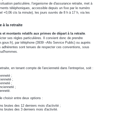
ituation particulière, l'organisme de d'assurance retraite, met à
ements téléphoniques, accessible depuis un fixe par le numéro
el +0,06 cts la minute), les jours ouvrés de 8 h à 17 h, via les
 à la retraite
s et montants relatifs aux primes de départ à la retraite
.
cter ses règles particulières. Il convient donc de prendre
e.gouv.fr), par téléphone (3939 –Allo Service Public) ou auprès
ses adhérentes sont tenues de respecter ces conventions, sous
prud'hommes.
retraite, en tenant compte de l'ancienneté dans l'entreprise, soit :
enneté ;
cienneté ;
ienneté ;
ncienneté ;
ienneté.
de choisir entre deux options :
 brutes des 12 derniers mois d'activité ;
 brutes des 3 derniers mois d'activité.