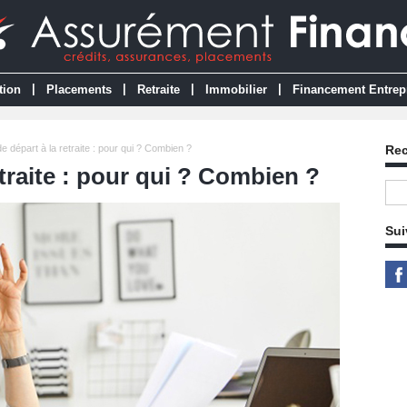
|
|
|
|
tion
Placements
Retraite
Immobilier
Financement Entrep
e départ à la retraite : pour qui ? Combien ?
Re
etraite : pour qui ? Combien ?
Sui