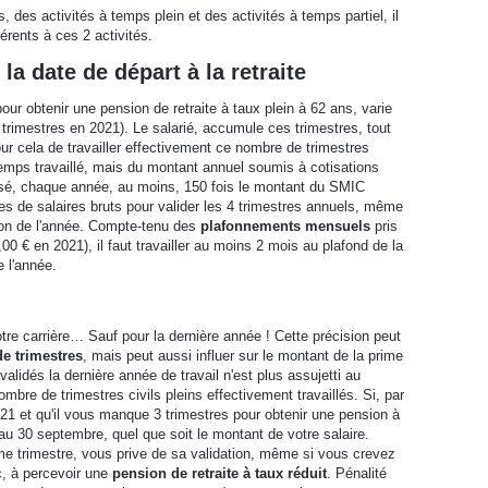
, des activités à temps plein et des activités à temps partiel, il
rents à ces 2 activités.
la date de départ à la retraite
ur obtenir une pension de retraite à taux plein à 62 ans, varie
2 trimestres en 2021). Le salarié, accumule ces trimestres, tout
pour cela de travailler effectivement ce nombre de trimestres
u temps travaillé, mais du montant annuel soumis à cotisations
otisé, chaque année, au moins, 150 fois le montant du SMIC
res de salaires bruts pour valider les 4 trimestres annuels, même
tion de l'année. Compte-tenu des
plafonnements mensuels
pris
00 € en 2021), il faut travailler au moins 2 mois au plafond de la
e l'année.
otre carrière… Sauf pour la dernière année ! Cette précision peut
e trimestres
, mais peut aussi influer sur le montant de la prime
validés la dernière année de travail n'est plus assujetti au
bre de trimestres civils pleins effectivement travaillés. Si, par
021 et qu'il vous manque 3 trimestres pour obtenir une pension à
u'au 30 septembre, quel que soit le montant de votre salaire.
ème trimestre, vous prive de sa validation, même si vous crevez
c, à percevoir une
pension de retraite à taux réduit
. Pénalité