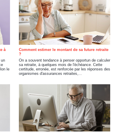
e à
Comment estimer le montant de sa future retraite
?
 un
On a souvent tendance à penser opportun de calculer
ce
sa retraite, à quelques mois de l'échéance. Cette
lon le
certitude, erronée, est renforcée par les réponses des
organismes d'assurances retraites,...