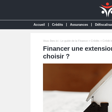
|
|
|
Accueil
Crédits
Assurances
Défiscalisa
Vous êtes ici :
Le guide de la Finance
>
Crédits
>
Crédit 
Financer une extensio
choisir ?