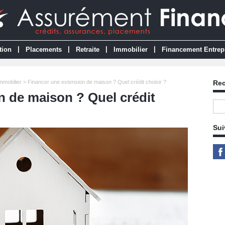
|
|
|
|
tion
Placements
Retraite
Immobilier
Financement Entrep
Immobilier
> Financer une extension de maison ? Quel crédit choisir ?
Re
n de maison ? Quel crédit
Sui