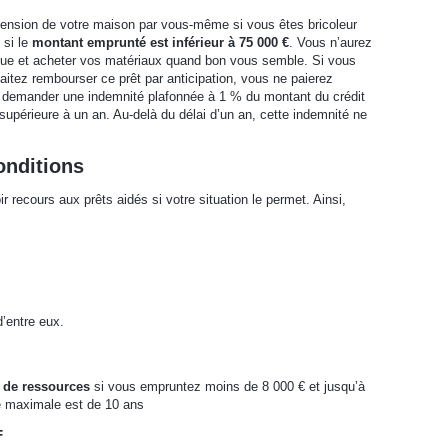
tension de votre maison par vous-même si vous êtes bricoleur
 si le
montant emprunté est inférieur à 75 000 €
. Vous n’aurez
anque et acheter vos matériaux quand bon vous semble. Si vous
tez rembourser ce prêt par anticipation, vous ne paierez
s demander une indemnité plafonnée à 1 % du montant du crédit
 supérieure à un an. Au-delà du délai d’un an, cette indemnité ne
onditions
 recours aux prêts aidés si votre situation le permet. Ainsi,
d’entre eux.
 de ressources
si vous empruntez moins de 8 000 € et jusqu’à
e maximale est de 10 ans
F