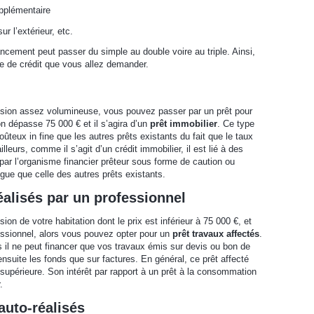
upplémentaire
r l’extérieur, etc.
nancement peut passer du simple au double voire au triple. Ainsi,
pe de crédit que vous allez demander.
nsion assez volumineuse, vous pouvez passer par un prêt pour
on dépasse 75 000 € et il s’agira d’un
prêt immobilier
. Ce type
coûteux in fine que les autres prêts existants du fait que le taux
leurs, comme il s’agit d’un crédit immobilier, il est lié à des
 par l’organisme financier prêteur sous forme de caution ou
gue que celle des autres prêts existants.
éalisés par un professionnel
on de votre habitation dont le prix est inférieur à 75 000 €, et
fessionnel, alors vous pouvez opter pour un
prêt travaux affectés
.
 il ne peut financer que vos travaux émis sur devis ou bon de
suite les fonds que sur factures. En général, ce prêt affecté
supérieure. Son intérêt par rapport à un prêt à la consommation
.
auto-réalisés