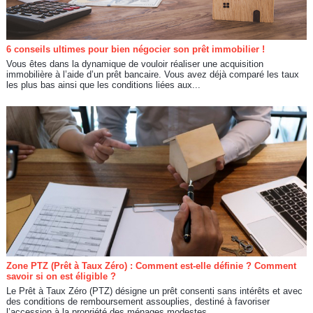
6 conseils ultimes pour bien négocier son prêt immobilier !
Vous êtes dans la dynamique de vouloir réaliser une acquisition
immobilière à l’aide d’un prêt bancaire. Vous avez déjà comparé les taux
les plus bas ainsi que les conditions liées aux...
Zone PTZ (Prêt à Taux Zéro) : Comment est-elle définie ? Comment
savoir si on est éligible ?
Le Prêt à Taux Zéro (PTZ) désigne un prêt consenti sans intérêts et avec
des conditions de remboursement assouplies, destiné à favoriser
l’accession à la propriété des ménages modestes...