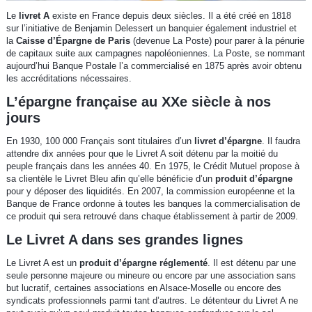
Le
livret A
existe en France depuis deux siècles. Il a été créé en 1818
sur l’initiative de Benjamin Delessert un banquier également industriel et
la
Caisse d’Épargne de Paris
(devenue La Poste) pour parer à la pénurie
de capitaux suite aux campagnes napoléoniennes. La Poste, se nommant
aujourd’hui Banque Postale l’a commercialisé en 1875 après avoir obtenu
les accréditations nécessaires.
L’épargne française au XXe siècle à nos
jours
En 1930, 100 000 Français sont titulaires d’un
livret d’épargne
. Il faudra
attendre dix années pour que le Livret A soit détenu par la moitié du
peuple français dans les années 40. En 1975, le Crédit Mutuel propose à
sa clientèle le Livret Bleu afin qu’elle bénéficie d’un
produit d’épargne
pour y déposer des liquidités. En 2007, la commission européenne et la
Banque de France ordonne à toutes les banques la commercialisation de
ce produit qui sera retrouvé dans chaque établissement à partir de 2009.
Le Livret A dans ses grandes lignes
Le Livret A est un
produit d’épargne réglementé
. Il est détenu par une
seule personne majeure ou mineure ou encore par une association sans
but lucratif, certaines associations en Alsace-Moselle ou encore des
syndicats professionnels parmi tant d’autres. Le détenteur du Livret A ne