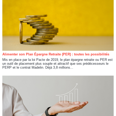
Alimenter son Plan Épargne Retraite (PER) : toutes les possibilités
Mis en place par la loi Pacte de 2019, le plan épargne retraite ou PER est
un outil de placement plus souple et attractif que ses prédécesseurs le
PERP et le contrat Madelin. Déjà 3,8 millions...