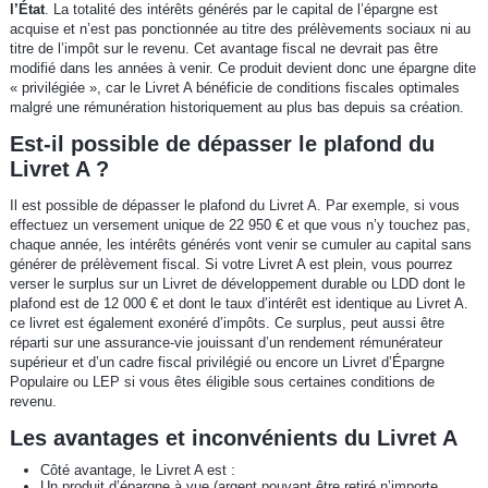
l’État
. La totalité des intérêts générés par le capital de l’épargne est
acquise et n’est pas ponctionnée au titre des prélèvements sociaux ni au
titre de l’impôt sur le revenu. Cet avantage fiscal ne devrait pas être
modifié dans les années à venir. Ce produit devient donc une épargne dite
« privilégiée », car le Livret A bénéficie de conditions fiscales optimales
malgré une rémunération historiquement au plus bas depuis sa création.
Est-il possible de dépasser le plafond du
Livret A ?
Il est possible de dépasser le plafond du Livret A. Par exemple, si vous
effectuez un versement unique de 22 950 € et que vous n’y touchez pas,
chaque année, les intérêts générés vont venir se cumuler au capital sans
générer de prélèvement fiscal. Si votre Livret A est plein, vous pourrez
verser le surplus sur un Livret de développement durable ou LDD dont le
plafond est de 12 000 € et dont le taux d’intérêt est identique au Livret A.
ce livret est également exonéré d’impôts. Ce surplus, peut aussi être
réparti sur une assurance-vie jouissant d’un rendement rémunérateur
supérieur et d’un cadre fiscal privilégié ou encore un Livret d’Épargne
Populaire ou LEP si vous êtes éligible sous certaines conditions de
revenu.
Les avantages et inconvénients du Livret A
Côté avantage, le Livret A est :
Un produit d’épargne à vue (argent pouvant être retiré n’importe