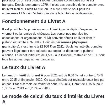
peut avoir qu’un seul produit toutes banques confondues sur le sol
français. Depuis septembre 1979, il n’est pas possible de le cumuler avec
un livret bleu du Crédit Mutuel ou un autre Livret A sauf pour les
organismes HLM qui n‘entrent pas dans la limitation de détention.
Fonctionnement du Livret A
Il est possible d’approvisionner un Livret A par le dépôt d’espèces, le
virement ou la remise de chèques. Les personnes morales (ou
associations et organisations HLM) peuvent détenir ce livret dont le
plafond est limité à 76 500 €. Pour les
personnes physiques
(particuliers), il est limité à
22 950 € en 2021
. Seuls les intérêts cumulés
peuvent légalement être rajoutés au capital et dépasser le plafond
autorisé. Le dépôt initial est de 1,50 € à la Banque Postale et de 10 € pour
tous les autres organismes bancaires.
Le taux du Livret A
Le
taux d’intérêt du Livret A
pour 2021 est de
0,50 %
net contre 0,75 %
entre 2015 et fin janvier 2020. Ce taux d’intérêt est révisable deux fois par
an par l’État aux mois de février et août. En 2014, il était de 1,15 % pour
1,60 % en 2013 et 2,25 % en 2012.
Le mode de calcul du taux d’intérêt du Livret
A