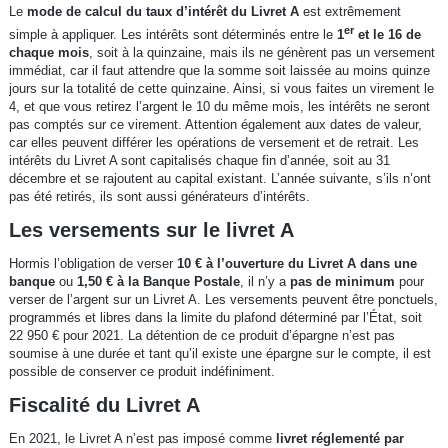
Le
mode de calcul du taux d’intérêt du Livret A
est extrêmement
er
simple à appliquer. Les intérêts sont déterminés entre le
1
et le 16 de
chaque mois
, soit à la quinzaine, mais ils ne génèrent pas un versement
immédiat, car il faut attendre que la somme soit laissée au moins quinze
jours sur la totalité de cette quinzaine. Ainsi, si vous faites un virement le
4, et que vous retirez l’argent le 10 du même mois, les intérêts ne seront
pas comptés sur ce virement. Attention également aux dates de valeur,
car elles peuvent différer les opérations de versement et de retrait. Les
intérêts du Livret A sont capitalisés chaque fin d’année, soit au 31
décembre et se rajoutent au capital existant. L’année suivante, s’ils n’ont
pas été retirés, ils sont aussi générateurs d’intérêts.
Les versements sur le livret A
Hormis l’obligation de verser
10 € à l’ouverture du Livret A dans une
banque
ou
1,50 € à la Banque Postale
, il n’y a
pas de minimum
pour
verser de l’argent sur un Livret A. Les versements peuvent être ponctuels,
programmés et libres dans la limite du plafond déterminé par l’État, soit
22 950 € pour 2021. La détention de ce produit d’épargne n’est pas
soumise à une durée et tant qu’il existe une épargne sur le compte, il est
possible de conserver ce produit indéfiniment.
Fiscalité du Livret A
En 2021, le Livret A n’est pas imposé comme
livret réglementé par