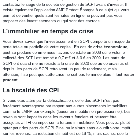
contactez le siège de la société de gestion de SCPI avant d’investir. Il
existe également l’application AMF Protect Épargne à ce sujet qui vous
permet de vérifier quels sont les sites en ligne ne pouvant pas vous
proposer des investissements ou qui sont des escrocs.
L’immobilier en temps de crise
Vous devez savoir que l’investissement en SCPI comporte un risque de
perte totale ou partielle de votre capital. En cas de
crise économique
, il
peut se produire comme nous l’avons constaté en 2008 où le volume
collecté des SCPI est tombé a 0,7 m€ et à 0 € en 2009. Les parts de
SCPI ont quand même résisté à la crise de 2020 due au coronavirus et
depuis, les parts de SCPI retrouvent un peu de rendement, mais
attention, il se peut que cette crise ne soit pas terminée alors il faut
rester
prudent
.
La fiscalité des CPI
Si vous êtes attiré par la défiscalisation, celle des SCPI n’est pas
forcément avantageuse par rapport aux autres placements immobiliers
comme le LMNP par exemple (loueur en meublé non professionnel). Les
revenus sont imposés dans les revenus fonciers et peuvent être
assujettis à l’IFI ou impôt sur la fortune immobilière. Vous pouvez plutôt
opter pour des parts de SCPI Pinel ou Malraux sans alourdir votre impôt
sur les revenus. La réduction d’impôt est de 18 %, mais sachez que le