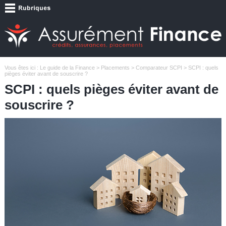
Vous êtes ici :
Le guide de la Finance
>
Placements
>
Comparateur SCPI
> SCPI : quels
pièges éviter avant de souscrire ?
SCPI : quels pièges éviter avant de
souscrire ?