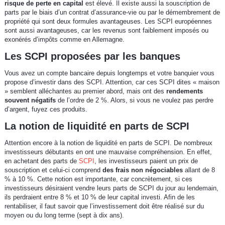
risque de perte en capital
est élevé. Il existe aussi la souscription de
parts par le biais d’un contrat d’assurance-vie ou par le démembrement de
propriété qui sont deux formules avantageuses. Les SCPI européennes
sont aussi avantageuses, car les revenus sont faiblement imposés ou
exonérés d’impôts comme en Allemagne.
Les SCPI proposées par les banques
Vous avez un compte bancaire depuis longtemps et votre banquier vous
propose d’investir dans des SCPI. Attention, car ces SCPI dites « maison
» semblent alléchantes au premier abord, mais ont des
rendements
souvent négatifs
de l’ordre de 2 %. Alors, si vous ne voulez pas perdre
d’argent, fuyez ces produits.
La notion de liquidité en parts de SCPI
Attention encore à la notion de liquidité en parts de SCPI. De nombreux
investisseurs débutants en ont une mauvaise compréhension. En effet,
en achetant des parts de
SCPI
, les investisseurs paient un prix de
souscription et celui-ci comprend
des frais non négociables
allant de 8
% à 10 %. Cette notion est importante, car concrètement, si ces
investisseurs désiraient vendre leurs parts de SCPI du jour au lendemain,
ils perdraient entre 8 % et 10 % de leur capital investi. Afin de les
rentabiliser, il faut savoir que l’investissement doit être réalisé sur du
moyen ou du long terme (sept à dix ans).