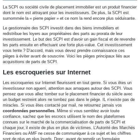
La SCPI ou société civile de placement immobilier est un produit financier
dont le nom est attrayant pour les investisseurs. De plus, la SCPI est
surnommée la « pierre papier » et ce nom la rend encore plus séduisante.
Le gestionnaire des SCPI investit dans des biens immobiliers et
redistribue les loyers aux propriétaires des parts au prorata de leur
investissement. Le but des SCPI est d’avoir un gain fiscal et de revendre
les parts ensuite en effectuant une forte plus-value. Cet investissement
vous tente ? D’accord, mais vous devez prendre connaissance ces
pièges à éviter avant de souscrire. Voici les pièges principaux liés aux
acquisitions de parts de SCPI.
Les escroqueries sur Internet
Les escroqueries sur Internet fleurissent en tout genre. Si vous êtes un
investisseur non aguerri, attention aux arnaques autour des SCPI. Vous
pensez que vous allez tomber sur le placement financier du siècle avec
un budget restreint alors ne tombez pas dans le piège. IL n’existe pas de
miracles. Si vous êtes contacté par mail, ne retournez jamais vos
coordonnées personnelles
. Même si vous semblez avoir toute
confiance, sachez que les escrocs utilisent le nom des plateformes
connues sur le marché de la commercialisation de parts de SCPI et
chaque jour, il existe de plus en plus de victimes. L’Autorité des Marchés
Financiers ou AMF ne cesse de communiquer à ce sujet et les chiffres
sont de plus en plus lourds. Donc, avant de remplir un formulaire,