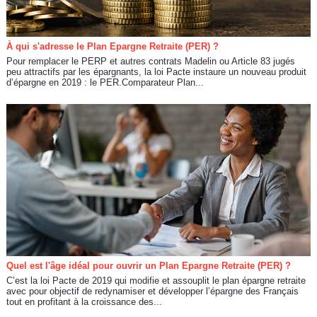
À qui s'adresse le Plan Epargne Retraite (PER) ?
Pour remplacer le PERP et autres contrats Madelin ou Article 83 jugés
peu attractifs par les épargnants, la loi Pacte instaure un nouveau produit
d’épargne en 2019 : le PER.Comparateur Plan...
Quel est l'âge idéal pour ouvrir un Plan Epargne Retraite (PER) ?
C’est la loi Pacte de 2019 qui modifie et assouplit le plan épargne retraite
avec pour objectif de redynamiser et développer l’épargne des Français
tout en profitant à la croissance des...