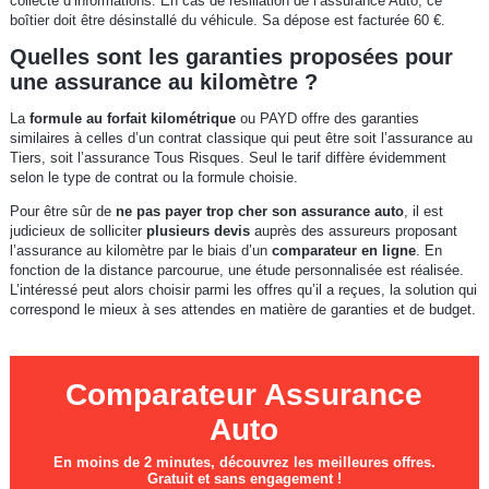
collecte d’informations. En cas de résiliation de l’assurance Auto, ce
boîtier doit être désinstallé du véhicule. Sa dépose est facturée 60 €.
Quelles sont les garanties proposées pour
une assurance au kilomètre ?
La
formule au forfait kilométrique
ou PAYD offre des garanties
similaires à celles d’un contrat classique qui peut être soit l’assurance au
Tiers, soit l’assurance Tous Risques. Seul le tarif diffère évidemment
selon le type de contrat ou la formule choisie.
Pour être sûr de
ne pas payer trop cher son assurance auto
, il est
judicieux de solliciter
plusieurs devis
auprès des assureurs proposant
l’assurance au kilomètre par le biais d’un
comparateur en ligne
. En
fonction de la distance parcourue, une étude personnalisée est réalisée.
L’intéressé peut alors choisir parmi les offres qu’il a reçues, la solution qui
correspond le mieux à ses attendes en matière de garanties et de budget.
Comparateur Assurance
Auto
En moins de 2 minutes, découvrez les meilleures offres.
Gratuit et sans engagement !