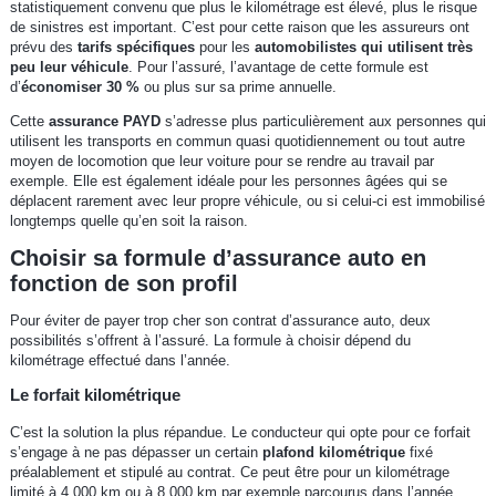
statistiquement convenu que plus le kilométrage est élevé, plus le risque
de sinistres est important. C’est pour cette raison que les assureurs ont
prévu des
tarifs spécifiques
pour les
automobilistes qui utilisent très
peu leur véhicule
. Pour l’assuré, l’avantage de cette formule est
d’
économiser 30 %
ou plus sur sa prime annuelle.
Cette
assurance PAYD
s’adresse plus particulièrement aux personnes qui
utilisent les transports en commun quasi quotidiennement ou tout autre
moyen de locomotion que leur voiture pour se rendre au travail par
exemple. Elle est également idéale pour les personnes âgées qui se
déplacent rarement avec leur propre véhicule, ou si celui-ci est immobilisé
longtemps quelle qu’en soit la raison.
Choisir sa formule d’assurance auto en
fonction de son profil
Pour éviter de payer trop cher son contrat d’assurance auto, deux
possibilités s’offrent à l’assuré. La formule à choisir dépend du
kilométrage effectué dans l’année.
Le forfait kilométrique
C’est la solution la plus répandue. Le conducteur qui opte pour ce forfait
s’engage à ne pas dépasser un certain
plafond kilométrique
fixé
préalablement et stipulé au contrat. Ce peut être pour un kilométrage
limité à 4 000 km ou à 8 000 km par exemple parcourus dans l’année,